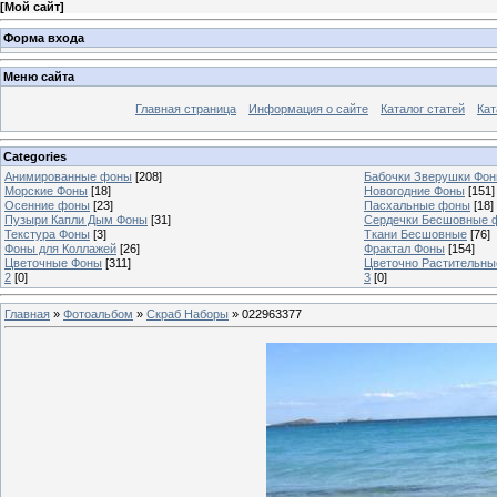
[
Мой сайт
]
Форма входа
Меню сайта
Главная страница
Информация о сайте
Каталог статей
Кат
Categories
Анимированные фоны
[208]
Бабочки Зверушки Фо
Морские Фоны
[18]
Новогодние Фоны
[151]
Осенние фоны
[23]
Пасхальные фоны
[18]
Пузыри Капли Дым Фоны
[31]
Сердечки Бесшовные 
Текстура Фоны
[3]
Ткани Бесшовные
[76]
Фоны для Коллажей
[26]
Фрактал Фоны
[154]
Цветочные Фоны
[311]
Цветочно Растительн
2
[0]
3
[0]
Главная
»
Фотоальбом
»
Скраб Наборы
» 022963377