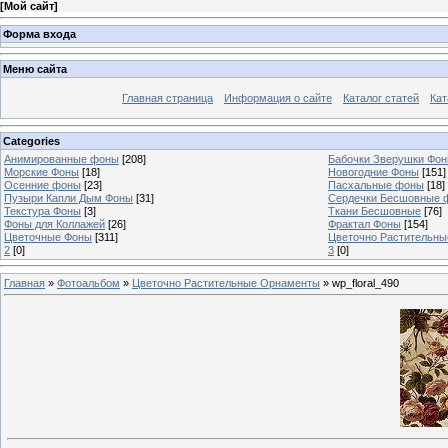
[
Мой сайт
]
Форма входа
Меню сайта
Главная страница
Информация о сайте
Каталог статей
Кат
Categories
Анимированные фоны
[208]
Бабочки Зверушки Фо
Морские Фоны
[18]
Новогодние Фоны
[151]
Осенние фоны
[23]
Пасхальные фоны
[18]
Пузыри Капли Дым Фоны
[31]
Сердечки Бесшовные 
Текстура Фоны
[3]
Ткани Бесшовные
[76]
Фоны для Коллажей
[26]
Фрактал Фоны
[154]
Цветочные Фоны
[311]
Цветочно Растительн
2
[0]
3
[0]
Главная
»
Фотоальбом
»
Цветочно Растительные Орнаменты
» wp_floral_490