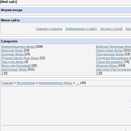
[
Мой сайт
]
Форма входа
Меню сайта
Главная страница
Информация о сайте
Каталог статей
Кат
Categories
Анимированные фоны
[208]
Бабочки Зверушки Фо
Морские Фоны
[18]
Новогодние Фоны
[151]
Осенние фоны
[23]
Пасхальные фоны
[18]
Пузыри Капли Дым Фоны
[31]
Сердечки Бесшовные 
Текстура Фоны
[3]
Ткани Бесшовные
[76]
Фоны для Коллажей
[26]
Фрактал Фоны
[154]
Цветочные Фоны
[311]
Цветочно Растительн
2
[0]
3
[0]
Главная
»
Фотоальбом
»
Анимированные фоны
» __ (48)