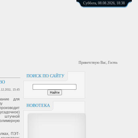
Суббота, 08.08.2026, 18:38
Приветствую Вас
,
Гость
ПОИСК ПО САЙТУ
ВО
.12.2011, 15:45
вание для
ку
НОВОТЕКА
изводит
адочное)
и штучной
олимерную
ылках, ПЭТ-