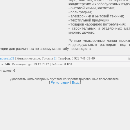
таре, пакетах, картонных коробках,
кондитерских и хлебобулочных издел
- бытовой химии, косметики;
- полиграфии;
- электроники и бытовой техники;
- текстильной продукции;
- товаров народного потребления;
- строительных и отделочных ма
многого другого.
Ручные упаковочные линии произ
индивидуальным размерам, под 
кции для различных по своему масштабу производств.
industria59
|
Контактное лицо
:
Татьяна
E
|
Телефон
:
8 922 741-69-49
ов
:
846
|
Размещено до
: 19.12.2012 |
Рейтинг
:
0.0
/
0
нтариев
:
0
Добавлять комментарии могут только зарегистрированные пользователи.
[
Регистрация
|
Вход
]