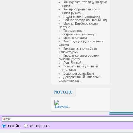
Как сделать теплицу на даче
своими ...
Как пробурить скважину
своими рукам...
Подсвечник Новогодний
Чайная звезда на Новый Год
Мангал Барбекю кирпич
Чертеж
Теплые полы -
электрические или вод...
Кресло Качалка
Конструкция русской печи
Схема
Как сделать клумбу из
клавиатуры?
Кресло-качалка своими
руками (фото,...
Душ Летний
Романтичный уличный
светильник
Водопровод на Даче
Декоративный Гипсовый
фриз - как сд...
NOVO.RU
Загрузка...
на сайте
в интернете