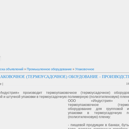
ска объявлений
»
Промышленное оборудование
»
Упаковочное
АКОВОЧНОЕ (ТЕРМОУСАДОЧНОЕ) ОБОУДОВАНИЕ - ПРОИЗВОДСТ
 |
19
ндустрия» производит термоупаковочное (термоусадочное) оборудо
ой и штучной упаковки в термоусадочную полимерную (полиэтиленовую) плен
ООО «Индустрия» про
термоупаковочное (термоус
оборудование для групповой 
упаковки в термоусадочную п
(полиэтиленовую) пленку:
- пищевой продукции в банках, бут