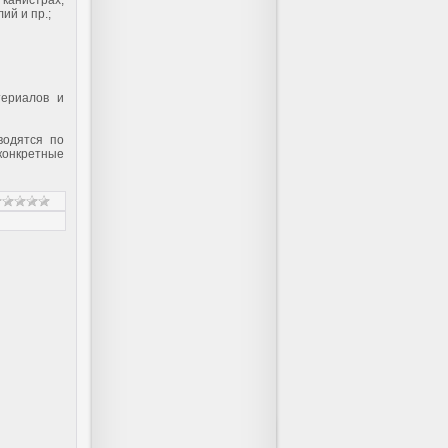
 канистрах;
ий и пр.;
териалов и
водятся по
конкретные