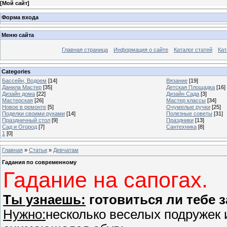
[
Мой сайт
]
Форма входа
Меню сайта
Главная страница
Информация о сайте
Каталог статей
Кат
Categories
Бассейн, Водоем
[14]
Вязание
[19]
Данила Мастер
[35]
Детская Площадка
[16]
Дизайн дома
[22]
Дизайн Сада
[3]
Мастерская
[26]
Мастер классы
[34]
Новое в ремонте
[5]
Очумелые ручки
[25]
Поделки своими руками
[14]
Полезные советы
[31]
Праздничный стол
[9]
Праздники
[13]
Сад и Огород
[7]
Сантехника
[8]
1
[0]
Главная
»
Статьи
»
Девчатам
Гадания по современному
Гадание на сапогах.
Ты узнаешь:
готовиться ли тебе 
Нужно:
несколько веселых подружек 