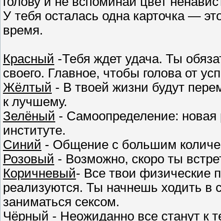
голову и не вспоминай цвет ненавис
У тебя осталась одна карточка — это
время.
Красный
-Тебя ждет удача. Ты обяз
своего. Главное, чтобы голова от ус
Жёлтый
- В твоей жизни будут пер
к лучшему.
Зелёный
- Самоопределение: новая 
институте.
Синий
- Общение с большим количе
Розовый
- Возможно, скоро ты встр
Коричневый
- Все твои физические 
реализуются. Ты начнешь ходить в 
заниматься сексом.
Чёрный
- Неожиданно все станут к т