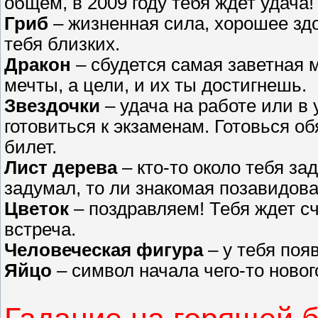
общем, в 2009 году тебя ждет удача!
Гриб
– жизненная сила, хорошее здо
тебя близких.
Дракон
– сбудется самая заветная м
мечты, а цели, и их ты достигнешь.
Звездочки
– удача на работе или в 
готовиться к экзаменам. Готовься о
билет.
Лист дерева
– кто-то около тебя за
задумал, то ли знакомая позавидова
Цветок
– поздравляем! Тебя ждет с
встреча.
Человеческая фигура
– у тебя поя
Яйцо
– символ начала чего-то новог