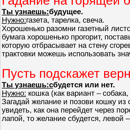
Гадание на горящей б
Ты узнаешь:
будущее.
Нужно:
газета, тарелка, свеча.
Хорошенько разомни газетный листок
бумага хорошенько прогорит, поставь
которую отбрасывает на стену сгорев
трактовки можешь использовать знач
Пусть подскажет верн
Ты узнаешь:с
будется или нет.
Нужно:
кошка (как вариант – собака,
Загадай желание и позови кошку из 
увидеть, как она перейдет через пор
лапой, то желание сбудется, левой – 