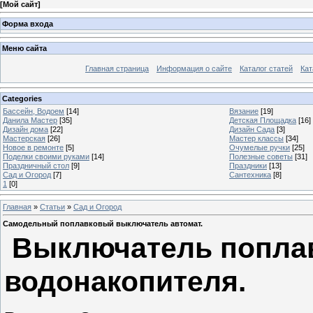
[
Мой сайт
]
Форма входа
Меню сайта
Главная страница
Информация о сайте
Каталог статей
Кат
Categories
Бассейн, Водоем
[14]
Вязание
[19]
Данила Мастер
[35]
Детская Площадка
[16]
Дизайн дома
[22]
Дизайн Сада
[3]
Мастерская
[26]
Мастер классы
[34]
Новое в ремонте
[5]
Очумелые ручки
[25]
Поделки своими руками
[14]
Полезные советы
[31]
Праздничный стол
[9]
Праздники
[13]
Сад и Огород
[7]
Сантехника
[8]
1
[0]
Главная
»
Статьи
»
Сад и Огород
Самодельный поплавковый выключатель автомат.
Выключатель поплав
водонакопителя.