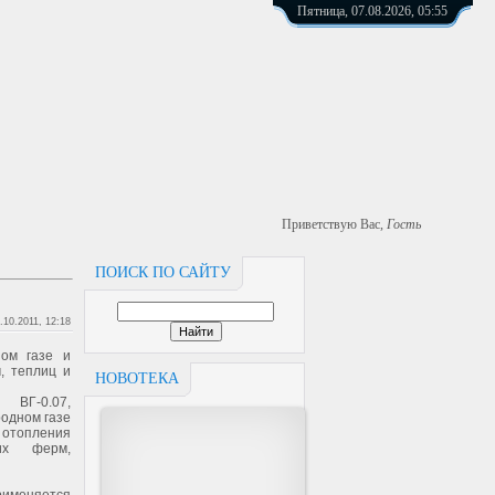
Пятница, 07.08.2026, 05:55
Приветствую Вас
,
Гость
ПОИСК ПО САЙТУ
.10.2011, 12:18
ном газе и
, теплиц и
НОВОТЕКА
 ВГ-0.07,
родном газе
 отопления
ких ферм,