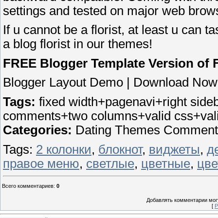
settings and tested on major web brow
If u cannot be a florist, at least u can
a blog florist in our themes!
FREE Blogger Template Version of F
Blogger Layout Demo | Download Now
Tags:
fixed width+pagenavi+right sid
comments+two columns+valid css+vali
Categories:
Dating Themes Comment
Tags:
2 колонки
,
блокнот
,
виджеты
,
д
правое меню
,
светлые
,
цветные
,
цв
Всего комментариев
:
0
Добавлять комментарии могу
[
Р