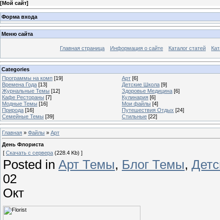
[
Мой сайт
]
Форма входа
Меню сайта
Главная страница
Информация о сайте
Каталог статей
Кат
Categories
Программы на комп
[19]
Арт
[6]
Времена Года
[13]
Детские Школа
[9]
Журнальные Темы
[12]
Здоровье Медицина
[6]
Кафе Рестораны
[7]
Кулинария
[6]
Модные Темы
[16]
Мои файлы
[4]
Природа
[16]
Путешествия Отдых
[24]
Семейные Темы
[39]
Стильные
[22]
Главная
»
Файлы
»
Арт
День Флориста
[
Скачать с сервера
(228.4 Kb) ]
Posted in
Арт Темы
,
Блог Темы
,
Детс
02
Окт