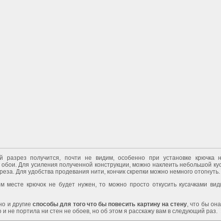
й разрез получится, почти не видим, особенно при установке крючка 
обои. Для усиления полученной конструкции, можно наклеить небольшой ку
реза. Для удобства продевания нити, кончик скрепки можно немного отогнуть.
ом месте крючок не будет нужен, то можно просто откусить кусачками вид
но и другие
способы для того что бы повесить картину на стену
, что бы он
 и не портила ни стен не обоев, но об этом я расскажу вам в следующий раз.