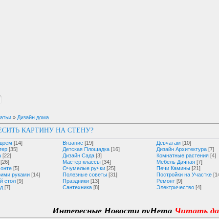
атьи
»
Дизайн дома
ЕСИТЬ КАРТИНУ НА СТЕНУ?
одоем
[14]
Вязание
[19]
Девчатам
[10]
тер
[35]
Детская Площадка
[16]
Дизайн Архитектура
[7]
а
[22]
Дизайн Сада
[3]
Комнатные растения
[4]
[26]
Мастер классы
[34]
Мебель Дачная
[7]
монте
[5]
Очумелые ручки
[25]
Печи Камины
[21]
оими руками
[14]
Полезные советы
[31]
Постройки на Участке
[1
й стол
[9]
Праздники
[13]
Ремонт
[9]
од
[7]
Сантехника
[8]
Электричество
[4]
Интересные Новости руНета
Читать далее...