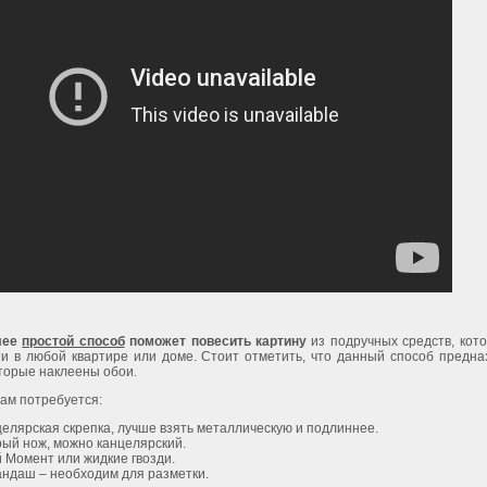
лее
простой способ
поможет повесить картину
из подручных средств, кот
ти в любой квартире или доме. Стоит отметить, что данный способ предна
оторые наклеены обои.
вам потребуется:
целярская скрепка, лучше взять металлическую и подлиннее.
рый нож, можно канцелярский.
й Момент или жидкие гвозди.
андаш – необходим для разметки.