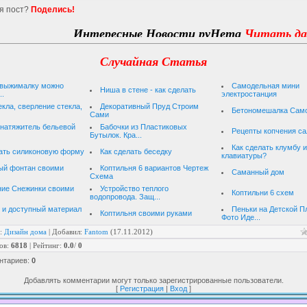
я пост?
Поделись!
Интересные Новости руНета
Читать далее...
Случайная Статья
овыжималку можно
Самодельная мини
Ниша в стене - как сделать
..
электростанция
екла, сверление стекла,
Декоративный Пруд Строим
Бетономешалка Сам
Сами
 натяжитель бельевой
Бабочки из Пластиковых
Рецепты копчения са
Бутылок. Кра...
Как сделать клумбу и
лать силиконовую форму
Как сделать беседку
клавиатуры?
ый фонтан своими
Коптильня 6 вариантов Чертеж
Саманный дом
Схема
ние Снежинки своими
Устройство теплого
Коптильни 6 схем
водопровода. Защ...
 и доступный материал
Пеньки на Детской 
Коптильня своими руками
Фото Иде...
:
Дизайн дома
|
Добавил
:
Fantom
(17.11.2012)
ов
:
6818
|
Рейтинг
:
0.0
/
0
нтариев
:
0
Добавлять комментарии могут только зарегистрированные пользователи.
[
Регистрация
|
Вход
]