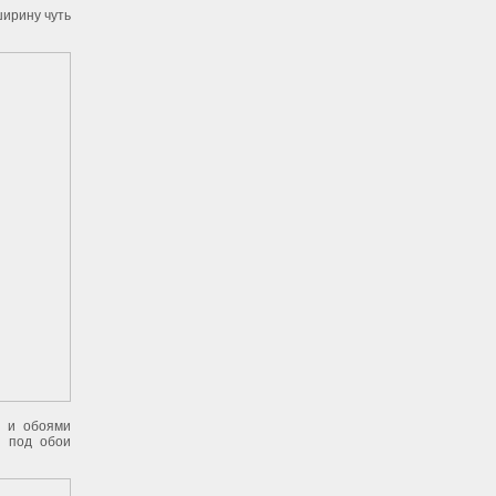
ширину чуть
й и обоями
я под обои