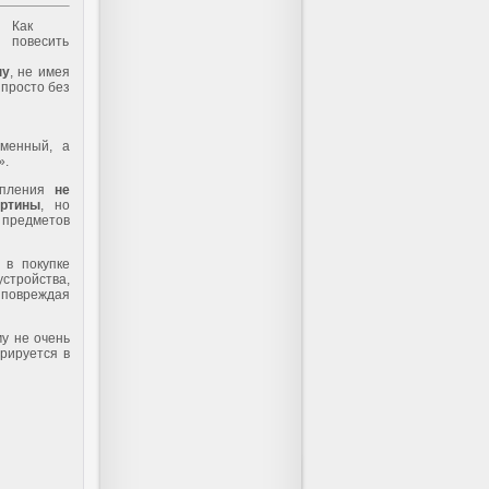
Как
повесить
ну
, не имея
 просто без
еменный, а
».
епления
не
ртины
, но
и предметов
 в покупке
тройства,
 повреждая
у не очень
рируется в