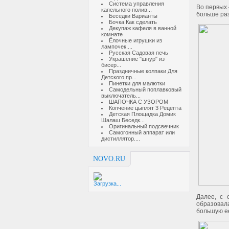
Система управления
Во первых 
капельного полив...
больше раз
Беседки Варианты
Бочка Как сделать
Декупаж кафеля в ванной
комнате
Ёлочные игрушки из
лампочек....
Русская Садовая печь
Украшение "шнур" из
бисер...
Праздничные колпаки Для
Детского пр...
Пинетки для малютки
Самодельный поплавковый
выключатель...
ШАПОЧКА С УЗОРОМ
Копчение цыплят 3 Рецепта
Детская Площадка Домик
Шалаш Беседк...
Оригинальный подсвечник
Самогонный аппарат или
дистиллятор....
NOVO.RU
Загрузка...
Далее, с 
образовал
большую ее