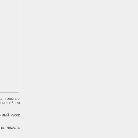
на толстые
сочек обоев
имый кусок
а выглядела