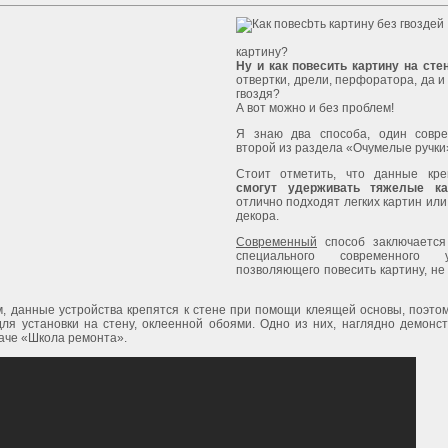
картину?
Ну и как повесить картину на сте
отвертки, дрели, перфоратора, да и
гвоздя?
А вот можно и без проблем!
Я знаю два способа, один совр
второй из раздела «Очумелые ручки
Стоит отметить, что данные кр
смогут удерживать тяжелые ка
отлично подходят легких картин ил
декора.
Современный
способ заключается
специального современного ус
позволяющего повесить картину, не
, данные устройства крепятся к стене при помощи клеящей основы, поэтом
ля установки на стену, оклеенной обоями. Одно из них, наглядно демонст
аче «Школа ремонта».