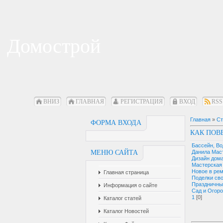
Домострой
ВНИЗ
ГЛАВНАЯ
РЕГИСТРАЦИЯ
ВХОД
RSS
Главная
»
Ст
ФОРМА ВХОДА
КАК ПОВ
Бассейн, В
МЕНЮ САЙТА
Данила Мас
Дизайн дом
Мастерская
Новое в ре
Главная страница
Поделки св
Праздничны
Информация о сайте
Сад и Огор
1
[0]
Каталог статей
Каталог Новостей