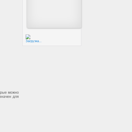
Загрузка...
орые можно
значен для