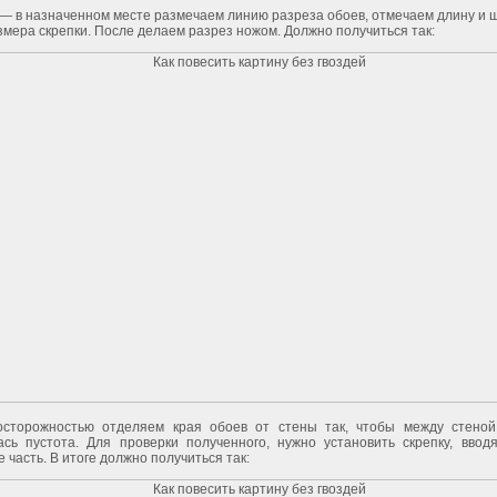
— в назначенном месте размечаем линию разреза обоев, отмечаем длину и 
мера скрепки. После делаем разрез ножом. Должно получиться так:
осторожностью отделяем края обоев от стены так, чтобы между стено
ась пустота. Для проверки полученного, нужно установить скрепку, ввод
 часть. В итоге должно получиться так: