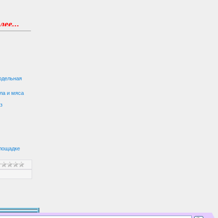
одельная
ла и мяса
з
Площадке