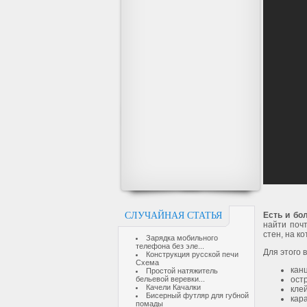
СЛУЧАЙНАЯ СТАТЬЯ
Есть и бо
найти поч
стен, на к
Зарядка мобильного
телефона без эле...
Для этого 
Конструкция русской печи
Схема
кан
Простой натяжитель
бельевой веревки...
ост
Качели Качалки
кле
Бисерный футляр для губной
кар
помады