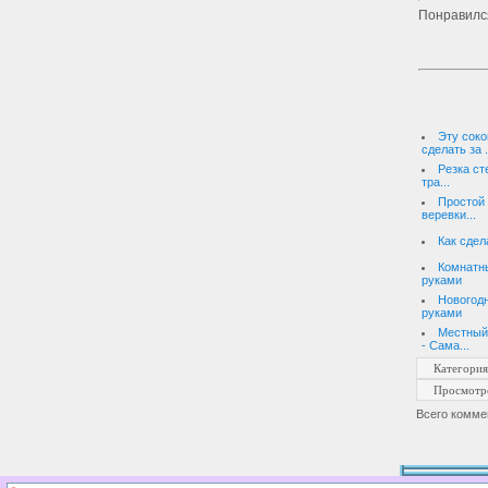
Понравилс
Эту сок
сделать за .
Резка ст
тра...
Простой
веревки...
Как сде
Комнатн
руками
Новогод
руками
Местный
- Сама...
Категория
Просмотр
Всего комме