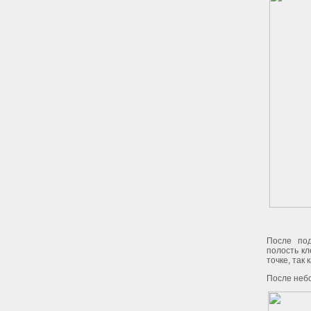
После под
полость кл
точке, так 
После небо