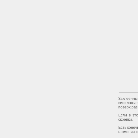
Заклеенны
виниловые 
поверх раз
Если в эт
скрепки.
Есть конеч
гармонично