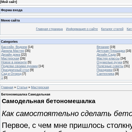
[
Мой сайт
]
Форма входа
Меню сайта
Главная страница
Информация о сайте
Каталог статей
Кат
Categories
Бассейн, Водоем
[14]
Вязание
[19]
Данила Мастер
[35]
Детская Площадка
[16]
Дизайн дома
[22]
Дизайн Сада
[3]
Мастерская
[26]
Мастер классы
[34]
Новое в ремонте
[5]
Очумелые ручки
[25]
Поделки своими руками
[14]
Полезные советы
[31]
Праздничный стол
[9]
Праздники
[13]
Сад и Огород
[7]
Сантехника
[8]
1
[0]
Главная
»
Статьи
»
Мастерская
Бетономешалка Самодельная
Самодельная бетономешалка
Как самостоятельно сделать бет
Первое, с чем мне пришлось столкну