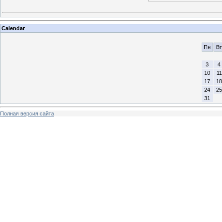
Calendar
Пн
Вт
3
4
10
11
17
18
24
25
31
Полная версия сайта