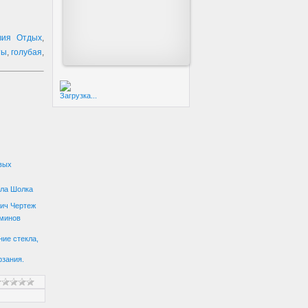
вия Отдых
,
ты
,
голубая
,
Загрузка...
вых
ила Шолка
ич Чертеж
аминов
ние стекла,
рзания.