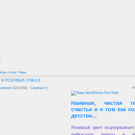
айлы
»
Блог Темы
 В РОЗОВЫХ ОЧКАХ
сервера
(113.6 Kb) ·
Скриншот
]
04
Наивная, чистая 
счастье и о том как х
детстве...
Розовый цвет подчеркивает
побуждает мечты и в