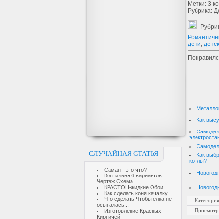
Метки: 3 к
Рубрика: Д
Рубри
Романтичн
дети
,
детс
Понравилс
Металло
Как выс
Самодел
электроста
Самодел
СЛУЧАЙНАЯ СТАТЬЯ
Как выбр
котлы?
Саман - это что?
Новогодн
Коптильня 6 вариантов
Чертеж Схема
Новогод
КРАСТОН-жидкие Обои
Как сделать коня качалку
Что сделать Чтобы ёлка не
Категория
осыпалась...
Просмотр
Изготовление Красных
Кирпичей