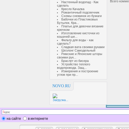
Всего комме
Настенный водопад - Как
сделать
Кресло Качалка
Романтичный подсвечник
Схемы снежинок из бумаги
Бабочки из Пластиковых
Бутылок. Кра...
Платье для девочки вязание
крючком
Изготовление кисточки из
кошачей ше...
Фильтр для воды - как
сделать?
Сладкая вата своими руками
Шезлонг Самодельный
Римские и Японские шторы
своими рук...
Браслет из бисера
Устройство теплого
водопровода. Защ...
Измерения и построение
углов при пр...
NOVO.RU
Загрузка...
на сайте
в интернете