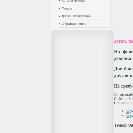
Каталог Файлов
Форум
Доска Объявлений
Обратная связь
детях, п
На фоне
девочка 
Две бок
другая н
Не требу
Автор шаб
Сайт шабл
Название 
Тема W