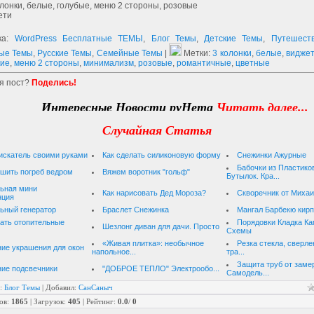
олонки, белые, голубые, меню 2 стороны, розовые
ети
ка:
WordPress Бесплатные ТЕМЫ
,
Блог Темы
,
Детские Темы
,
Путешест
ые Темы
,
Русские Темы
,
Семейные Темы
|
Метки:
3 колонки
,
белые
,
видже
кие
,
меню 2 стороны
,
минимализм
,
розовые
,
романтичные
,
цветные
я пост?
Поделись!
Интересные Новости руНета
Читать далее...
Случайная Статья
искатель своими руками
Как сделать силиконовую форму
Снежинки Ажурные
Бабочки из Пластико
ушить погреб ведром
Вяжем воротник "гольф"
Бутылок. Кра...
ьная мини
Как нарисовать Дед Мороза?
Скворечник от Миха
нция
ьный генератор
Браслет Снежинка
Мангал Барбекю кирп
ать отопительные
Порядовки Кладка К
Шезлонг диван для дачи. Просто
Схемы
«Живая плитка»: необычное
Резка стекла, сверле
ие украшения для окон
напольное...
тра...
Защита труб от заме
ние подсвечники
"ДОБРОЕ ТЕПЛО" Электрообо...
Самодель...
:
Блог Темы
|
Добавил
:
СанСаныч
ов
:
1865
|
Загрузок
:
405
|
Рейтинг
:
0.0
/
0