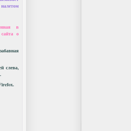
 налетом
енная в
 сайта о
забавная
й слева,
.
irefox.