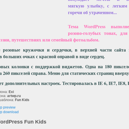
мягкую улыбку, с легким
горечи об утраченном...
Тема WordPress выполн
розово-голубых тонах, для
оэзии, путешествиях или семейный фотоальбом.
 розовые кружочки и сердечки, в верхней части сайта 
в больших очках с красной оправой в виде сердец.
овых колонки с поддержкой виджетов. Одна на 180 пикселе
а 260 пикселей справа. Меню для статических страниц вверху
ет дополнительных настроек. Тестировалась в IE 6, IE7, IE8, F
лона:
Exi
она:
artwp.ru
шаблона:
Fun Kids
ordPress Fun Kids