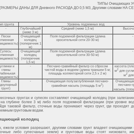
ТИПЫ Очищающих 
(РАЗМЕРЫ ДАНЫ ДЛЯ Дневного РАСХОДА ДО 0,5 М3, Другими словами НА С
ип грунта
Уровень подземных вод
-
Глубочайший
Средний (ниже 1,5 м)
Высоч
(ниже 3 м)
Пески
Очищающий
Поля подземной фильтрации (длина
-
отменная
колодец
оросительной сети 20-30 м)
ницаемость)
(поперечник 1
м)
Супесь:
Очищающий
Поля подземной фильтрации (длина
-
отменная
колодец
оросительной сети 30-50 м)
ницаемость)
(поперечник
1,5 м)
углинки и
-
Песчано-гравийный фильтр со сбросом
кассета (пл
глины
чистой воды в водоем (длина траншеи 5 м;
2
м
для сугли
лабенькая
площадь коллекторной сети 2,5 х 2 м)
2
м
для
ницаемость)
Глины
-
Очищающая полузаглубленная песчано-
Очищающая
одоупорный
2
песчано-г
гравийная насыпь (площадь 5 м
)
грунт)
насыпь (пло
песочных грунтах и супесях составляют очищающий колодец (при залегании
 на глубине более 3 м) либо поля подземной фильтрации (при уровне вод
йдя таковой фильтр, сточные воды проникают через грунт, где проходят до
земным грунтовым водам.
ищающий колодец
к, ежели условия разрешают, другими словами грунт владеет очищающими 
сочные либо супесчаные земли) и грунтовые воды стоят низковато, и