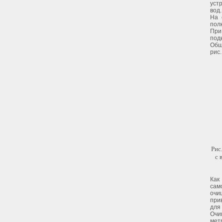
уст
вод.
На 
пол
При
под
Общ
рис.
Рис
с 
Как
сам
очи
при
для
Очи
мет