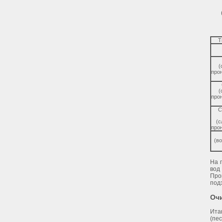
Т
(
про
(
про
С
(с
про
(в
На 
вод
Про
под
Оч
Ита
(пе