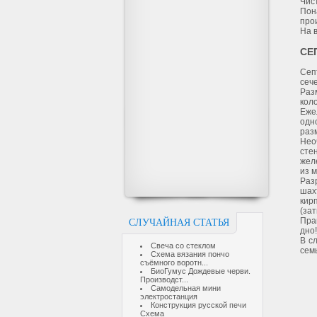
Чист
Пон
про
На 
СЕ
Сеп
сече
Раз
кол
Еже
одн
раз
Нео
сте
жел
из 
Раз
шах
кир
(за
Пра
СЛУЧАЙНАЯ СТАТЬЯ
дно
В с
Свеча со стеклом
семь
Схема вязания пончо
съёмного воротн...
БиоГумус Дождевые черви.
Производст...
Самодельная мини
электростанция
Конструкция русской печи
Схема