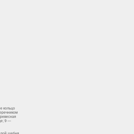
ое кольцо
перечником
древесная
е; 9 —
 слой щебня