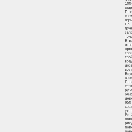
100
шир
Пот
сое
гер
По 
гру
зап
Тол
В в
отв
про
тра
тро
вод
доз
воз
Впу
вер
Пов
сеп
руб
очи
дер
650
сос
уте
Во 
поп
рис
поп
поп