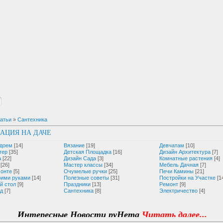
атьи
»
Сантехника
АЦИЯ НА ДАЧЕ
одоем
[14]
Вязание
[19]
Девчатам
[10]
тер
[35]
Детская Площадка
[16]
Дизайн Архитектура
[7]
а
[22]
Дизайн Сада
[3]
Комнатные растения
[4]
[26]
Мастер классы
[34]
Мебель Дачная
[7]
монте
[5]
Очумелые ручки
[25]
Печи Камины
[21]
оими руками
[14]
Полезные советы
[31]
Постройки на Участке
[1
й стол
[9]
Праздники
[13]
Ремонт
[9]
од
[7]
Сантехника
[8]
Электричество
[4]
нтересные Новости руНета
Читать далее...