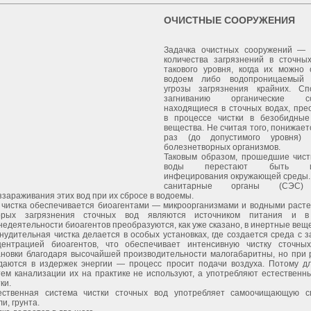
ОЧИСТНЫЕ СООРУЖЕНИЯ
Задачка очистных сооружений —
количества загрязнений в сточны
такового уровня, когда их можно 
водоем либо водопроницаемый 
угрозы загрязнения крайних. С
загниванию органические со
находящиеся в сточных водах, пре
в процессе чистки в безобидны
вещества. Не считая того, понижает
раз (до допустимого уровня) к
болезнетворных организмов.
Таковым образом, прошедшие чист
воды перестают быть ист
инфецирования окружающей среды. 
санитарные органы (СЭС)
ззараживания этих вод при их сбросе в водоемы.
 чистка обеспечивается биоагентами — микроорганизмами и водными расте
орых загрязнения сточных вод являются источником питания и в
недеятельности биоагентов преобразуются, как уже сказано, в инертные веще
нудительная чистка делается в особых установках, где создается среда с
центрацией биоагентов, что обеспечивает интенсивную чистку сточны
ановки благодаря высочайшей производительности малогабаритны, но при 
даются в издержек энергии — процесс просит подачи воздуха. Потому д
тем канализации их на практике не используют, а употребляют естественн
ки.
ественная система чистки сточных вод употребляет самоочищающую с
и, грунта.