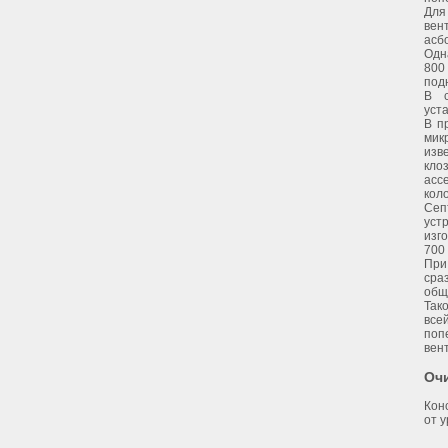
Для
вен
асб
Одн
800
под
В с
уст
В п
мик
изв
кло
асс
кол
Сеп
уст
изг
700 
При
сра
общ
Так
все
поп
вен
Оч
Кон
от у