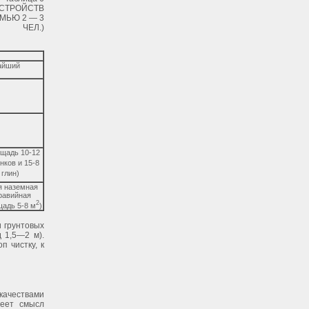
УСТРОЙСТВ
ЕМЬЮ 2 — 3
ЧЕЛ.)
айший
ощадь 10-12
нков и 15-8
 глин)
 наземная
равийная
2
щадь 5-8 м
)
 грунтовых
 1,5—2 м).
п чистку, к
качествами
меет смысл