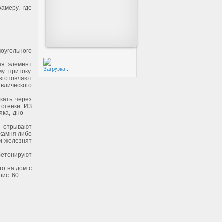
амеру, где
моугольного
ая элемент
Загрузка...
у притоку.
зготовляют
влического
кать через
 стенки ИЗ
няка, дно —
: отрывают
 камня либо
 и железнят
 бетонируют
го на дом с
ис. 60.