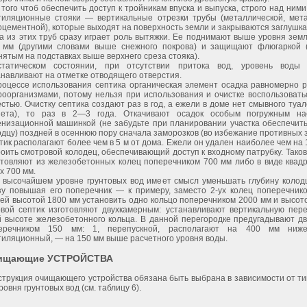
 того чтоб обеспечить доступ к тройникам впуска и выпуска, строго над ним
тиляционные стояки — вертикальные отрезки трубы (металлической, мета
оцементной), которые выходят на поверхность земли и закрываются заглушка
а из этих труб сразу играет роль вытяжки. Ее поднимают выше уровня зем
 мм (другими словами выше снежного покрова) и защищают флюгаркой (
нятым на подставках выше верхнего среза стояка).
татическом состоянии, при отсутствии притока вод, уровень воды 
анавливают на отметке отводящего отверстия.
роцессе использования септика органическая элемент осадка равномерно р
роорганизмами, потому нельзя при использования и очистке воспользовать
естью. Очистку септика создают раз в год, а ежели в доме нет смывного туал
зета), то раз в 2—3 года. Откачивают осадок особым погружным на
енизационной машинкой (не забудьте при планировании участка обеспечить
одцу) поздней в осеннюю пору сначала заморозков (во избежание противных з
тик располагают более чем в 5 м от дома. Ежели он удален наиболее чем на 
роить смотровой колодец, обеспечивающий доступ к входному патрубку. Тако
отовляют из железобетонных колец поперечником 700 мм либо в виде квад
х 700 мм.
 высочайшем уровне грунтовых вод имеет смысл уменьшать глубину колодц
зу повышая его поперечник — к примеру, заместо 2-ух колец поперечник
ей высотой 1800 мм установить одно кольцо поперечником 2000 мм и высот
овой септик изготовляют двухкамерным: устанавливают вертикальную пере
й высоте железобетонного кольца. В данной перегородке предугадывают дв
еречником 150 мм: 1, перепускной, располагают на 400 мм ниже
тиляционный, — на 150 мм выше расчетного уровня воды.
ищающие УСТРОЙСТВА
струкция очищающего устройства обязана быть выбрана в зависимости от ти
ровня грунтовых вод (см. таблицу 6).