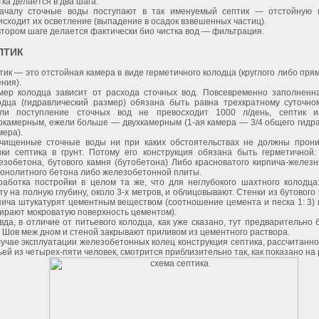
ка делается в два шага.
ачалу сточные воды поступают в так именуемый септик — отстойную к
исходит их осветление (выпадение в осадок взвешенных частиц).
втором шаге делается фактически био чистка вод — фильтрация.
ПТИК
тик — это отстойная камера в виде герметичного колодца (круглого либо пря
ния).
мер колодца зависит от расхода сточных вод. Повсевременно заполненн
одца (гидравлический размер) обязана быть равна трехкратному суточном
ли поступление сточных вод не превосходит 1000 л/день, септик и
окамерным, ежели больше — двухкамерным (1-ая камера — 3/4 общего гидра
мера).
чищенные сточные воды ни при каких обстоятельствах не должны прони
нки септика в грунт. Потому его конструкция обязана быть герметичной:
езобетона, бутового камня (бутобетона) Либо красноватого кирпича-желез
монолитного бетона либо железобетонной плиты.
работка постройки в целом та же, что для неглубокого шахтного колодца
ту на полную глубину, около 3-х метров, и облицовывают. Стенки из бутового
пича штукатурят цементным веществом (соотношение цемента и песка 1: 3)
тирают мокроватую поверхность цементом).
вда, в отличие от питьевого колодца, как уже сказано, тут предварительно
! Шов меж дном и стеной закрывают приливом из цементного раствора.
лучае эксплуатации железобетонных колец конструкция септика, рассчитанно
ей из четырех-пяти человек, смотрится приблизительно так, как показано на р