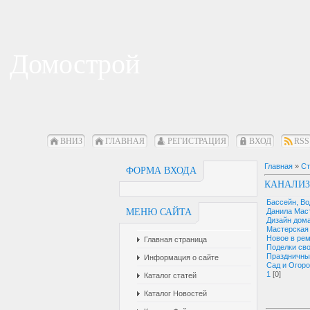
Домострой
ВНИЗ
ГЛАВНАЯ
РЕГИСТРАЦИЯ
ВХОД
RSS
Главная
»
Ст
ФОРМА ВХОДА
КАНАЛИЗ
Бассейн, В
МЕНЮ САЙТА
Данила Мас
Дизайн дом
Мастерская
Новое в ре
Главная страница
Поделки св
Праздничны
Информация о сайте
Сад и Огор
1
[0]
Каталог статей
Каталог Новостей
И