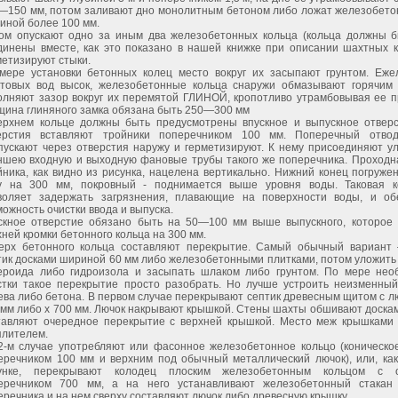
—150 мм, потом заливают дно монолитным бетоном либо ложат железобето
иной более 100 мм.
ом опускают одно за иным два железобетонных кольца (кольца должны б
динены вместе, как это показано в нашей книжке при описании шахтных к
метизируют стыки.
мере установки бетонных колец место вокруг их засыпают грунтом. Еже
нтовых вод высок, железобетонные кольца снаружи обмазывают горячим
олняют зазор вокруг их перемятой ГЛИНОЙ, кропотливо утрамбовывая ее пр
щина глиняного замка обязана быть 250—300 мм
ерхнем кольце должны быть предусмотрены впускное и выпускное отверс
ерстия вставляют тройники поперечником 100 мм. Поперечный отвод
пускают через отверстия наружу и герметизируют. К нему присоединяют у
ншею входную и выходную фановые трубы такого же поперечника. Проходн
йника, как видно из рисунка, нацелена вертикально. Нижний конец погруже
у на 300 мм, покровный - поднимается выше уровня воды. Таковая к
воляет задержать загрязнения, плавающие на поверхности воды, и об
можность очистки ввода и выпуска.
скное отверстие обязано быть на 50—100 мм выше выпускного, которое 
хней кромки бетонного кольца на 300 мм.
ерх бетонного кольца составляют перекрытие. Самый обычный вариант
тик досками шириной 60 мм либо железобетонными плитками, потом уложить
ероида либо гидроизола и засыпать шлаком либо грунтом. По мере нео
стки такое перекрытие просто разобрать. Но лучше устроить неизменны
ева либо бетона. В первом случае перекрывают септик древесным щитом с л
 мм либо х 700 мм. Лючок накрывают крышкой. Стены шахты обшивают доскам
тавляют очередное перекрытие с верхней крышкой. Место меж крышками
плителем.
2-м случае употребляют или фасонное железобетонное кольцо (коническо
еречником 100 мм и верхним под обычный металлический лючок), или, ка
унке, перекрывают колодец плоским железобетонным кольцом с о
еречником 700 мм, а на него устанавливают железобетонный стакан
еречника и на нем сверху составляют лючок либо древесную крышку.