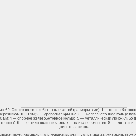
ис. 60. Септик из железобетонных частей (размеры в мм): 1 — железобетонн
перечником 1000 мм; 2 — древесная крышка; 3 — железобетонное кольцо по
0 мм; 4 — опорное железобетонное кольцо; 5 — металлический лючок (либо 
крышка); 6 — вентиляционный стояк; 7 — плита перекрытия; 8 — плита-днищ
цементная стяжка.
ывают шахту глубиной 3 м и поперечником 1,5 м, на дне ее утрамбовывают