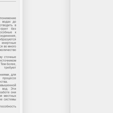
 понижение
х водах до
отводить в
грунт без
пособные к
единения,
образуются
е инертные
ся во много
оличество
ку сточные
очником
Тем более,
 требуют
ниями, для
 процессе
ства.
 завышенной
х вод. Эти
работе они
ля местных
ые системы
пособность