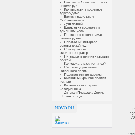
Римские и Японские шторы
своими рук...
Как вырастить кофейное
дерево дома
Вяжем правильные
"бабушкины&qu...
Душ Летний
Шпатлевка по дереву в
домашних усло...
Подвесное кресло-гамак
своими рукам...
Новогодний интерьер:
советы дизайне...
Самодельный
ЭлектроГенератор
Пятнадцать причин - строить
бассейн...
Как сделать вазу из гипса?
Система управления
капельного полив...
Подогреваемые дорожки
Комнатный фонтан своими
руками
Коптильня из старого
холодильника
Детская Площадка Домик
Шалаш Беседк...
NOVO.RU
Р
по
70
Загрузка...
Отр