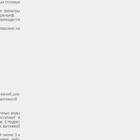
ных сточных
ые фильтры
 рельеф.
риходится
показано на
 жилой дом
 вытяжной
очные воды
оступают в
м. Следует
ны вытяжкой
й около 3-х
зняка либо