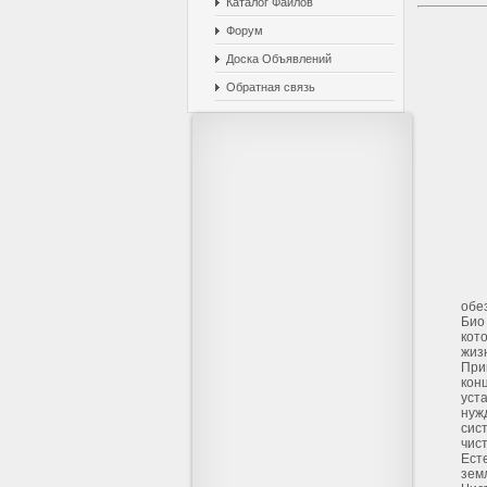
Каталог Файлов
Форум
Доска Объявлений
Обратная связь
обе
Био
кот
жиз
При
кон
уст
нуж
сис
чист
Ест
земл