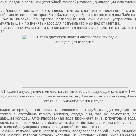
роить рядом с септиком (отстойной камерой) колодец фильтрации осветлен
слабопроницаемых и водоупорных грунтах составляют песчано-гравийн
ной Чистки, опосля которых безобидная вода сбрасывается в водоем Либо на
 очень высочайшем уровне подземных вод очищающие устройства п
ымать выше и применять насос для подъема сточных вод от септика.
ественная схема местной канализации в данном случае смотрится так, как 
 61.
. 61. Схема двухступенчатой чистки сточных вод с очищающим колодцем:1 —
внутренней канализацией; 2 — колодец-септик; 3 — очищающий колодец; 4 —
стояк; 5 — канализационная труба.
 видно из приведенной схемы, канализационная труба выводит из дома ст
отеком в отстойную камеру (септик), откуда они, так же самотеком, п
щающий колодец. Отфильтрованная вода проникает вниз, к грунтовым вода
влечь на то, что и домовая фановая труба, и обе камеры чистки оборудова
 отвода образующихся в канализационной системе газов.
щающий колодец, как и колодец-септик, представляет собой шахту глубино
ров, снутри которой устроен колодец из бутового камня, кирпича-желе