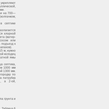
и укрепляют
ллической,
ми.
ли на 700—
колпачком,
в септике
азлагается
ся хлорной
ета (ватер-
сосом или
 подъезд к
апахов).
15 м, нужно
вой колодец
ратной ямы
а септика,
ом 1000 мм
ой 1300 мм.
городку по
а патрубка
, а 2-ой,
па грунта и
Таблица 6