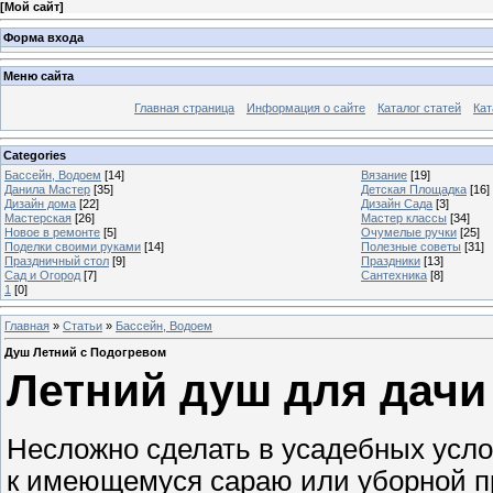
[
Мой сайт
]
Форма входа
Меню сайта
Главная страница
Информация о сайте
Каталог статей
Кат
Categories
Бассейн, Водоем
[14]
Вязание
[19]
Данила Мастер
[35]
Детская Площадка
[16]
Дизайн дома
[22]
Дизайн Сада
[3]
Мастерская
[26]
Мастер классы
[34]
Новое в ремонте
[5]
Очумелые ручки
[25]
Поделки своими руками
[14]
Полезные советы
[31]
Праздничный стол
[9]
Праздники
[13]
Сад и Огород
[7]
Сантехника
[8]
1
[0]
Главная
»
Статьи
»
Бассейн, Водоем
Душ Летний с Подогревом
Летний душ для дачи
Несложно сделать в усадебных усло
к имеющемуся сараю или уборной 