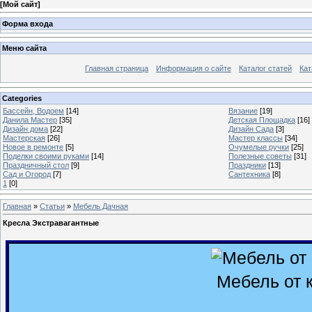
[
Мой сайт
]
Форма входа
Меню сайта
Главная страница
Информация о сайте
Каталог статей
Кат
Categories
Бассейн, Водоем
[14]
Вязание
[19]
Данила Мастер
[35]
Детская Площадка
[16]
Дизайн дома
[22]
Дизайн Сада
[3]
Мастерская
[26]
Мастер классы
[34]
Новое в ремонте
[5]
Очумелые ручки
[25]
Поделки своими руками
[14]
Полезные советы
[31]
Праздничный стол
[9]
Праздники
[13]
Сад и Огород
[7]
Сантехника
[8]
1
[0]
Главная
»
Статьи
»
Мебель Дачная
Кресла Экстравагантные
Мебель от 