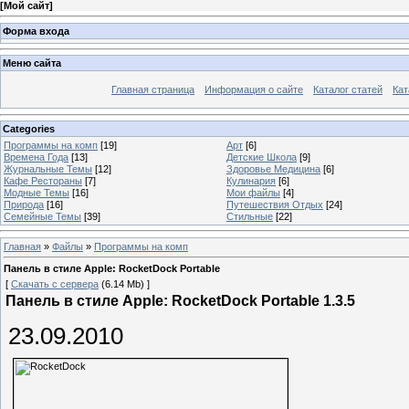
[
Мой сайт
]
Форма входа
Меню сайта
Главная страница
Информация о сайте
Каталог статей
Кат
Categories
Программы на комп
[19]
Арт
[6]
Времена Года
[13]
Детские Школа
[9]
Журнальные Темы
[12]
Здоровье Медицина
[6]
Кафе Рестораны
[7]
Кулинария
[6]
Модные Темы
[16]
Мои файлы
[4]
Природа
[16]
Путешествия Отдых
[24]
Семейные Темы
[39]
Стильные
[22]
Главная
»
Файлы
»
Программы на комп
Панель в стиле Apple: RocketDock Portable
[
Скачать с сервера
(6.14 Mb) ]
Панель в стиле Apple: RocketDock Portable 1.3.5
23.09.2010