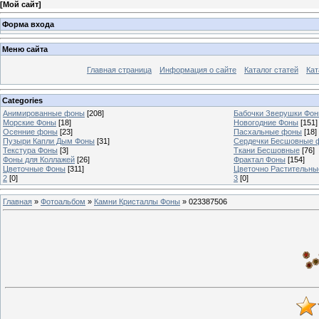
[
Мой сайт
]
Форма входа
Меню сайта
Главная страница
Информация о сайте
Каталог статей
Кат
Categories
Анимированные фоны
[208]
Бабочки Зверушки Фо
Морские Фоны
[18]
Новогодние Фоны
[151]
Осенние фоны
[23]
Пасхальные фоны
[18]
Пузыри Капли Дым Фоны
[31]
Сердечки Бесшовные 
Текстура Фоны
[3]
Ткани Бесшовные
[76]
Фоны для Коллажей
[26]
Фрактал Фоны
[154]
Цветочные Фоны
[311]
Цветочно Растительн
2
[0]
3
[0]
Главная
»
Фотоальбом
»
Камни Кристаллы Фоны
» 023387506