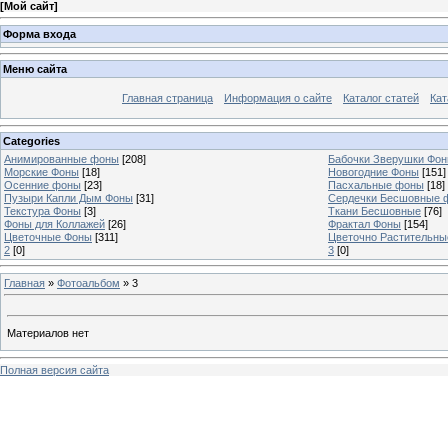
[
Мой сайт
]
Форма входа
Меню сайта
Главная страница
Информация о сайте
Каталог статей
Кат
Categories
Анимированные фоны
[208]
Бабочки Зверушки Фо
Морские Фоны
[18]
Новогодние Фоны
[151]
Осенние фоны
[23]
Пасхальные фоны
[18]
Пузыри Капли Дым Фоны
[31]
Сердечки Бесшовные 
Текстура Фоны
[3]
Ткани Бесшовные
[76]
Фоны для Коллажей
[26]
Фрактал Фоны
[154]
Цветочные Фоны
[311]
Цветочно Растительн
2
[0]
3
[0]
Главная
»
Фотоальбом
» 3
Материалов нет
Полная версия сайта