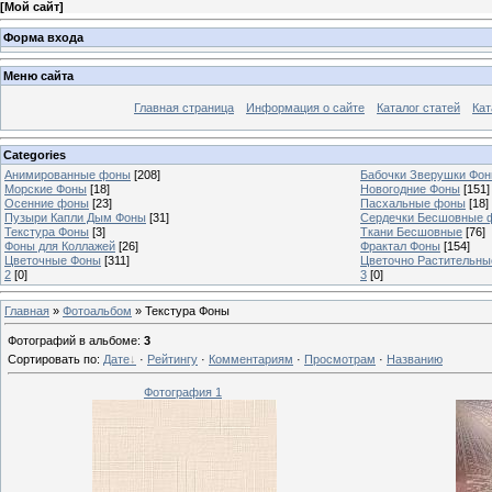
[
Мой сайт
]
Форма входа
Меню сайта
Главная страница
Информация о сайте
Каталог статей
Кат
Categories
Анимированные фоны
[208]
Бабочки Зверушки Фо
Морские Фоны
[18]
Новогодние Фоны
[151]
Осенние фоны
[23]
Пасхальные фоны
[18]
Пузыри Капли Дым Фоны
[31]
Сердечки Бесшовные 
Текстура Фоны
[3]
Ткани Бесшовные
[76]
Фоны для Коллажей
[26]
Фрактал Фоны
[154]
Цветочные Фоны
[311]
Цветочно Растительн
2
[0]
3
[0]
Главная
»
Фотоальбом
» Текстура Фоны
Фотографий в альбоме
:
3
Сортировать по
:
Дате
·
Рейтингу
·
Комментариям
·
Просмотрам
·
Названию
Фотография 1