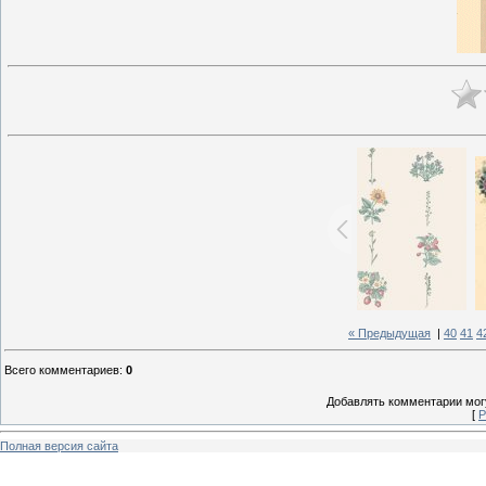
« Предыдущая
|
40
41
4
Всего комментариев
:
0
Добавлять комментарии могу
[
Р
Полная версия сайта