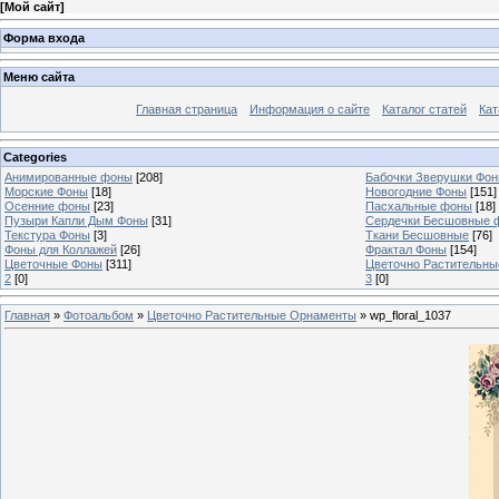
[
Мой сайт
]
Форма входа
Меню сайта
Главная страница
Информация о сайте
Каталог статей
Кат
Categories
Анимированные фоны
[208]
Бабочки Зверушки Фо
Морские Фоны
[18]
Новогодние Фоны
[151]
Осенние фоны
[23]
Пасхальные фоны
[18]
Пузыри Капли Дым Фоны
[31]
Сердечки Бесшовные 
Текстура Фоны
[3]
Ткани Бесшовные
[76]
Фоны для Коллажей
[26]
Фрактал Фоны
[154]
Цветочные Фоны
[311]
Цветочно Растительн
2
[0]
3
[0]
Главная
»
Фотоальбом
»
Цветочно Растительные Орнаменты
» wp_floral_1037