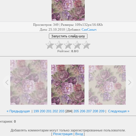
Просмотров
: 349 |
Размеры
: 109x132px/16.6Kb
Дата
: 25.10.2010 |
Добавил
:
СанСаныч
Рейтинг
:
0.0
/
0
« Предыдущая
|
199
200
201
202
203
[
204
]
205
206
207
208
209
|
Следующая »
нтариев
:
0
Добавлять комментарии могут только зарегистрированные пользователи.
[
Регистрация
|
Вход
]