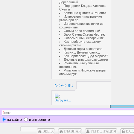
Деревянный
Порядовки Кладка Каминов
Схемы
Копчение цыплят 3 Рецепта
Измерения и построение
углов при пр...
Изготовление кисточки из
кошачей ше...
Солим сало правильно!
Баня Сауна Схема Чертеж
Современный скворечник
Как пробурить скважину
своими рукам...
Детская горка в квартире
Камни... Делаем сами...
Как нарисовать Дед Мороза?
Ёлочные игрушки самоделки
Романтичный уличный
светильник
Римские и Японские шторы
своими рук...
NOVO.RU
Загрузка...
на сайте
в интернете
ВВЕРХ
ГЛАВНАЯ
РЕГИСТРАЦИЯ
ВХО