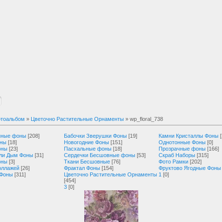
тоальбом
»
Цветочно Растительные Орнаменты
» wp_floral_738
нные фоны
[208]
Бабочки Зверушки Фоны
[19]
Камни Кристаллы Фоны
оны
[18]
Новогодние Фоны
[151]
Однотонные Фоны
[0]
оны
[23]
Пасхальные фоны
[18]
Прозрачные фоны
[166]
ли Дым Фоны
[31]
Сердечки Бесшовные фоны
[53]
Скраб Наборы
[315]
оны
[3]
Ткани Бесшовные
[76]
Фото Рамки
[202]
оллажей
[26]
Фрактал Фоны
[154]
Фруктово Ягодные Фоны
 Фоны
[311]
Цветочно Растительные Орнаменты
1
[0]
[454]
3
[0]