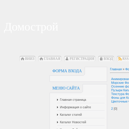
Домострой
ВНИЗ
ГЛАВНАЯ
РЕГИСТРАЦИЯ
ВХОД
RSS
Главная
»
Фо
ФОРМА ВХОДА
Анимирова
Морские Ф
Осенние ф
МЕНЮ САЙТА
Пузыри Кап
Текстура Ф
Фоны для К
Главная страница
Цветочные
Информация о сайте
2
[0]
Каталог статей
Каталог Новостей