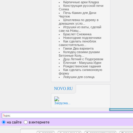
Кирпичные арки Кладка
Конструкция русской печи
Схема
Печь-Камин для Дачи
Чертеж
Шпатлевка по дереву в
домашних усло...
Игрушки из ваты, сделай
сам на Новы...
Браслет Снежинка
Новогодние подсвечники
Как сделать пеноблок
самостоятельно...
Гамак Два варианта
Колодец своими руками
Бетонные Коль...
Душ Летний с Подогревом
Ёлочная - Макушка Идеи
Рождественские гадания
Как сделать силиконовую
форму
Ловушки для солнца
NOVO.RU
Загрузка...
на сайте
в интернете