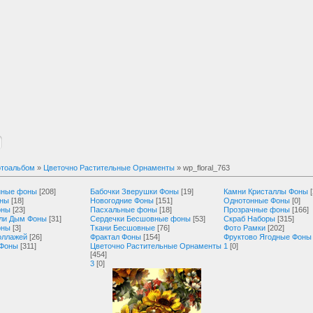
тоальбом
»
Цветочно Растительные Орнаменты
» wp_floral_763
нные фоны
[208]
Бабочки Зверушки Фоны
[19]
Камни Кристаллы Фоны
оны
[18]
Новогодние Фоны
[151]
Однотонные Фоны
[0]
оны
[23]
Пасхальные фоны
[18]
Прозрачные фоны
[166]
ли Дым Фоны
[31]
Сердечки Бесшовные фоны
[53]
Скраб Наборы
[315]
оны
[3]
Ткани Бесшовные
[76]
Фото Рамки
[202]
оллажей
[26]
Фрактал Фоны
[154]
Фруктово Ягодные Фоны
 Фоны
[311]
Цветочно Растительные Орнаменты
1
[0]
[454]
3
[0]