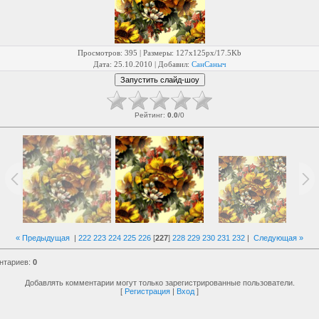
Просмотров
: 395 |
Размеры
: 127x125px/17.5Kb
Дата
: 25.10.2010 |
Добавил
:
СанСаныч
Рейтинг
:
0.0
/
0
« Предыдущая
|
222
223
224
225
226
[
227
]
228
229
230
231
232
|
Следующая »
нтариев
:
0
Добавлять комментарии могут только зарегистрированные пользователи.
[
Регистрация
|
Вход
]