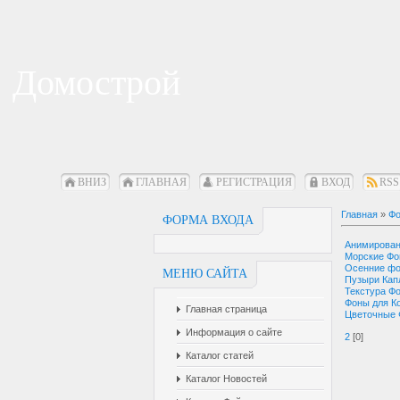
Домострой
ВНИЗ
ГЛАВНАЯ
РЕГИСТРАЦИЯ
ВХОД
RSS
Главная
»
Фо
ФОРМА ВХОДА
Анимирова
Морские Ф
Осенние ф
МЕНЮ САЙТА
Пузыри Кап
Текстура Ф
Фоны для К
Главная страница
Цветочные
Информация о сайте
2
[0]
Каталог статей
Каталог Новостей