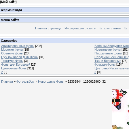
[
Мой сайт
]
Форма входа
Меню сайта
Главная страница
Информация о сайте
Каталог статей
Кат
Categories
Анимированные фоны
[208]
Бабочки Зверушки Фо
Морские Фоны
[18]
Новогодние Фоны
[151]
Осенние фоны
[23]
Пасхальные фоны
[18]
Пузыри Капли Дым Фоны
[31]
Сердечки Бесшовные 
Текстура Фоны
[3]
Ткани Бесшовные
[76]
Фоны для Коллажей
[26]
Фрактал Фоны
[154]
Цветочные Фоны
[311]
Цветочно Растительн
2
[0]
3
[0]
Главная
»
Фотоальбом
»
Новогодние Фоны
» 52333844_1260626960_32