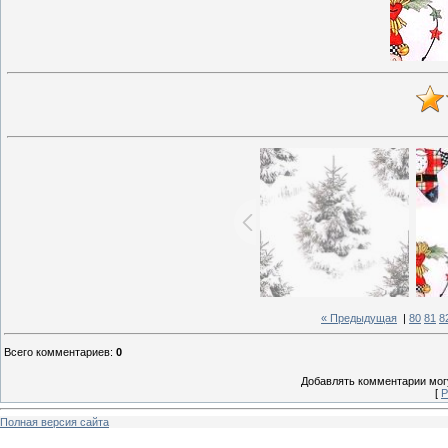
« Предыдущая
|
80
81
8
Всего комментариев
:
0
Добавлять комментарии могу
[
Р
Полная версия сайта