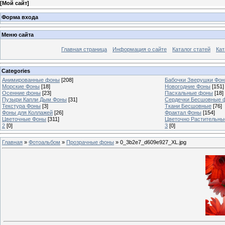
[
Мой сайт
]
Форма входа
Меню сайта
Главная страница
Информация о сайте
Каталог статей
Кат
Categories
Анимированные фоны
[208]
Бабочки Зверушки Фо
Морские Фоны
[18]
Новогодние Фоны
[151]
Осенние фоны
[23]
Пасхальные фоны
[18]
Пузыри Капли Дым Фоны
[31]
Сердечки Бесшовные 
Текстура Фоны
[3]
Ткани Бесшовные
[76]
Фоны для Коллажей
[26]
Фрактал Фоны
[154]
Цветочные Фоны
[311]
Цветочно Растительн
2
[0]
3
[0]
Главная
»
Фотоальбом
»
Прозрачные фоны
» 0_3b2e7_d609e927_XL.jpg