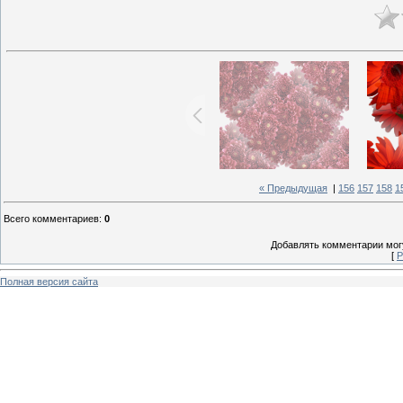
« Предыдущая
|
156
157
158
1
Всего комментариев
:
0
Добавлять комментарии могу
[
Р
Полная версия сайта