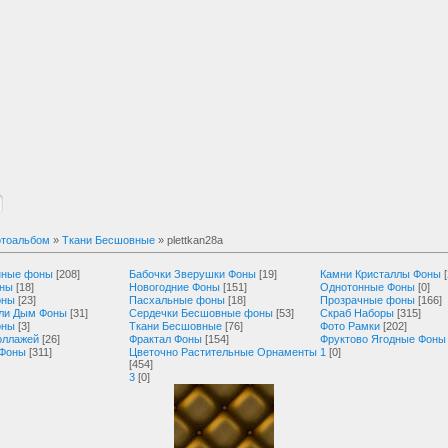
тоальбом
»
Ткани Бесшовные
» plettkan28a
нные фоны
[208]
Бабочки Зверушки Фоны
[19]
Камни Кристаллы Фоны
оны
[18]
Новогодние Фоны
[151]
Однотонные Фоны
[0]
оны
[23]
Пасхальные фоны
[18]
Прозрачные фоны
[166]
ли Дым Фоны
[31]
Сердечки Бесшовные фоны
[53]
Скраб Наборы
[315]
оны
[3]
Ткани Бесшовные
[76]
Фото Рамки
[202]
оллажей
[26]
Фрактал Фоны
[154]
Фруктово Ягодные Фоны
 Фоны
[311]
Цветочно Растительные Орнаменты
1
[0]
[454]
3
[0]