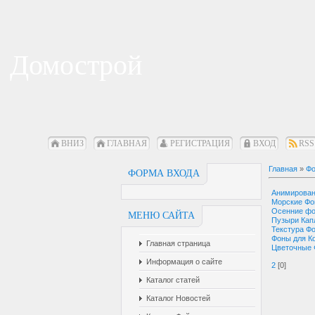
Домострой
ВНИЗ
ГЛАВНАЯ
РЕГИСТРАЦИЯ
ВХОД
RSS
Главная
»
Фо
ФОРМА ВХОДА
Анимирова
Морские Ф
Осенние ф
МЕНЮ САЙТА
Пузыри Кап
Текстура Ф
Фоны для К
Главная страница
Цветочные
Информация о сайте
2
[0]
Каталог статей
Каталог Новостей