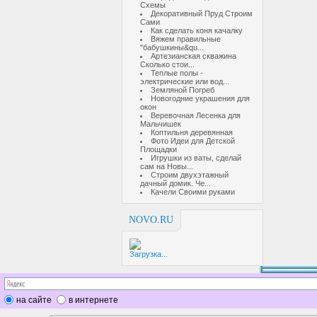
Схемы
Декоративный Пруд Строим
Сами
Как сделать коня качалку
Вяжем правильные
"бабушкины&qu...
Артезианская скважина
Сколько стои...
Теплые полы -
электрические или вод...
Земляной Погреб
Новогодние украшения для
окон
Веревочная Лесенка для
Мальчишек
Коптильня деревянная
Фото Идеи для Детской
Площадки
Игрушки из ваты, сделай
сам на Новы...
Строим двухэтажный
дачный домик. Че...
Качели Своими руками
NOVO.RU
Загрузка...
на сайте
в интернете