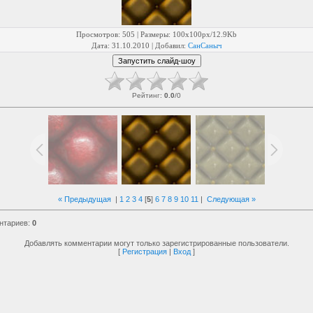
Просмотров
: 505 |
Размеры
: 100x100px/12.9Kb
Дата
: 31.10.2010 |
Добавил
:
СанСаныч
Рейтинг
:
0.0
/
0
« Предыдущая
|
1
2
3
4
[
5
]
6
7
8
9
10
11
|
Следующая »
нтариев
:
0
Добавлять комментарии могут только зарегистрированные пользователи.
[
Регистрация
|
Вход
]