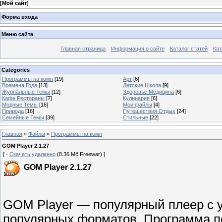
[
Мой сайт
]
Форма входа
Меню сайта
Главная страница
Информация о сайте
Каталог статей
Кат
Categories
Программы на комп
[19]
Арт
[6]
Времена Года
[13]
Детские Школа
[9]
Журнальные Темы
[12]
Здоровье Медицина
[6]
Кафе Рестораны
[7]
Кулинария
[6]
Модные Темы
[16]
Мои файлы
[4]
Природа
[16]
Путешествия Отдых
[24]
Семейные Темы
[39]
Стильные
[22]
Главная
»
Файлы
»
Программы на комп
GOM Player 2.1.27
[ ·
Скачать удаленно
(8.36 Мб.Freewar) ]
GOM Player 2.1.27
GOM Player — популярный плеер с 
популярных форматов. Программа п