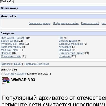
[
Мой сайт
]
Форма входа
Меню сайта
Главная страница
Информация о сайте
Каталог статей
Кат
Categories
Программы на комп
[19]
Арт
[6]
Времена Года
[13]
Детские Школа
[9]
Журнальные Темы
[12]
Здоровье Медицина
[6]
Кафе Рестораны
[7]
Кулинария
[6]
Модные Темы
[16]
Мои файлы
[4]
Природа
[16]
Путешествия Отдых
[24]
Семейные Темы
[39]
Стильные
[22]
Главная
»
Файлы
»
Программы на комп
WinRAR 3.93
[ ·
Скачать удаленно
(1.58Мб,Sharewar) ]
WinRAR 3.93
Популярный архиватор от отечестве
сегменте сети считается неоспоримы