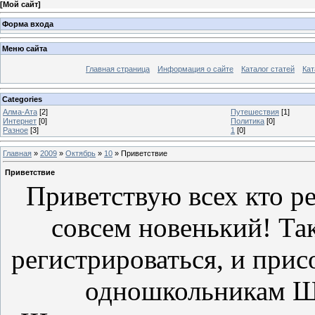
[
Мой сайт
]
Форма входа
Меню сайта
Главная страница
Информация о сайте
Каталог статей
Кат
Categories
Алма-Ата
[2]
Путешествия
[1]
Интернет
[0]
Политика
[0]
Разное
[3]
1
[0]
Главная
»
2009
»
Октябрь
»
10
» Приветствие
Приветствие
Приветствую всех кто р
совсем новенький! Так
регистрироваться, и прис
одношкольникам Ш