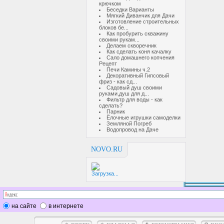
крючком
Беседки Варианты
Мягкий Диванчик для Дачи
Изготовление строительных
блоков бе...
Как пробурить скважину
своими рукам...
Делаем скворечник
Как сделать коня качалку
Сало домашнего копчения
Рецепт
Печи Камины ч.2
Декоративный Гипсовый
фриз - как сд...
Садовый душ своими
руками,душ для д...
Фильтр для воды - как
сделать?
Парник
Ёлочные игрушки самоделки
Земляной Погреб
Водопровод на Даче
NOVO.RU
Загрузка...
на сайте
в интернете