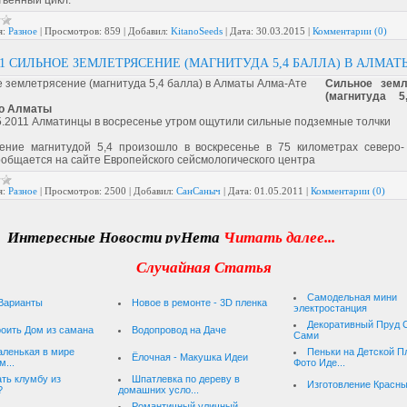
твенный цикл.
я:
Разное
|
Просмотров:
859
|
Добавил:
KitanoSeeds
|
Дата:
30.03.2015
|
Комментарии (0)
11 СИЛЬНОЕ ЗЕМЛЕТРЯСЕНИЕ (МАГНИТУДА 5,4 БАЛЛА) В АЛМАТ
Сильное земл
(магнитуда 5
по Алматы
5.2011
Алматинцы в восресенье утром ощутили сильные подземные толчки
ение магнитудой 5,4 произошло в воскресенье в 75 километрах северо-
ообщается на сайте Европейского сейсмологического центра
я:
Разное
|
Просмотров:
2500
|
Добавил:
СанСаныч
|
Дата:
01.05.2011
|
Комментарии (0)
нтересные Новости руНета
Читать далее...
Случайная Статья
Самодельная мини
Варианты
Новое в ремонте - 3D пленка
электростанция
Декоративный Пруд 
роить Дом из самана
Водопровод на Даче
Сами
ленькая в мире
Пеньки на Детской 
Ёлочная - Макушка Идеи
м...
Фото Иде...
ать клумбу из
Шпатлевка по дереву в
Изготовление Красн
?
домашних усло...
Романтичный уличный