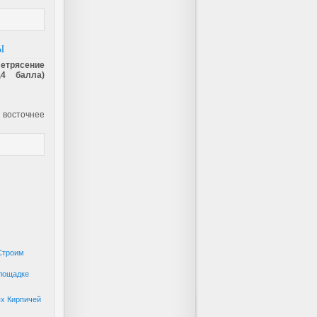
Ы
етрясение
,4 балла)
 восточнее
Строим
Площадке
ых Кирпичей