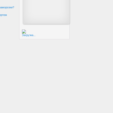
 заморозки?
ертеж
Загрузка...