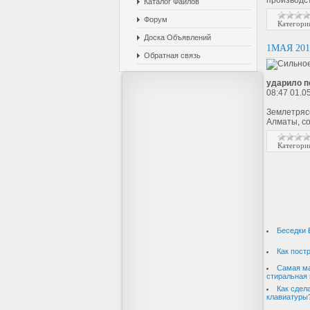
производс
Каталог Файлов
Форум
Категори
Доска Объявлений
1МАЯ 20
Обратная связь
ударило 
08:47 01.0
Землетряс
Алматы, с
Категори
И
Беседки 
Как пост
Самая ма
стиральная 
Как сдел
клавиатуры