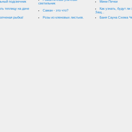
ьный подсвечник
Мини Печки
светильник
ать теплицу на даче
Как узнать, будут ли
Саман - это что?
Защ...
опченая рыбка!
Розы из кленовых листьев.
Баня Сауна Схема Ч