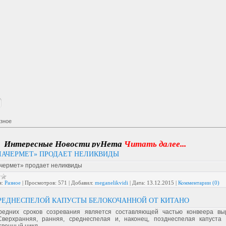
зное
нтересные Новости руНета
Читать далее...
ЛАЧЕРМЕТ» ПРОДАЕТ НЕЛИКВИДЫ
чермет» продает неликвиды
я:
Разное
|
Просмотров:
571
|
Добавил:
meganelikvidi
|
Дата:
13.12.2015
|
Комментарии (0)
РЕДНЕСПЕЛОЙ КАПУСТЫ БЕЛОКОЧАННОЙ ОТ КИТАНО
редних сроков созревания является составляющей частью конвеера в
Сверхранняя, ранняя, среднеспелая и, наконец, позднеспелая капуста