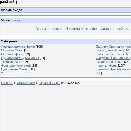
[
Мой сайт
]
Форма входа
Меню сайта
Главная страница
Информация о сайте
Каталог статей
Кат
Categories
Анимированные фоны
[208]
Бабочки Зверушки Фо
Морские Фоны
[18]
Новогодние Фоны
[151]
Осенние фоны
[23]
Пасхальные фоны
[18]
Пузыри Капли Дым Фоны
[31]
Сердечки Бесшовные 
Текстура Фоны
[3]
Ткани Бесшовные
[76]
Фоны для Коллажей
[26]
Фрактал Фоны
[154]
Цветочные Фоны
[311]
Цветочно Растительн
2
[0]
3
[0]
Главная
»
Фотоальбом
»
Скраб Наборы
» 023387435