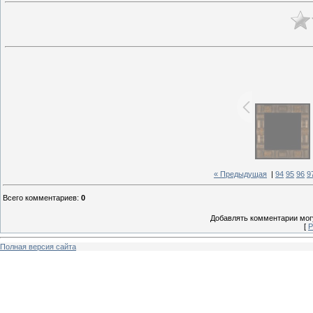
« Предыдущая
|
94
95
96
9
Всего комментариев
:
0
Добавлять комментарии могу
[
Р
Полная версия сайта