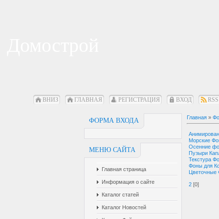
Домострой
ВНИЗ
ГЛАВНАЯ
РЕГИСТРАЦИЯ
ВХОД
RSS
Главная
»
Фо
ФОРМА ВХОДА
Анимирова
Морские Ф
Осенние ф
МЕНЮ САЙТА
Пузыри Кап
Текстура Ф
Фоны для К
Главная страница
Цветочные
Информация о сайте
2
[0]
Каталог статей
Каталог Новостей