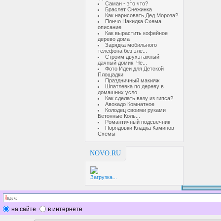
Саман - это что?
Браслет Снежинка
Как нарисовать Дед Мороза?
Пончо Накидка Схема
описание
Как вырастить кофейное
дерево дома
Зарядка мобильного
телефона без эле...
Строим двухэтажный
дачный домик. Че...
Фото Идеи для Детской
Площадки
Праздничный макияж
Шпатлевка по дереву в
домашних усло...
Как сделать вазу из гипса?
Авокадо Комнатное
Колодец своими руками
Бетонные Коль...
Романтичный подсвечник
Порядовки Кладка Каминов
Схемы
NOVO.RU
Загрузка...
на сайте
в интернете