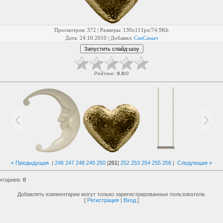
Просмотров
: 372 |
Размеры
: 130x111px/74.9Kb
Дата
: 24.10.2010 |
Добавил
:
СанСаныч
Рейтинг
:
0.0
/
0
« Предыдущая
|
246
247
248
249
250
[
251
]
252
253
254
255
256
|
Следующая »
нтариев
:
0
Добавлять комментарии могут только зарегистрированные пользователи.
[
Регистрация
|
Вход
]