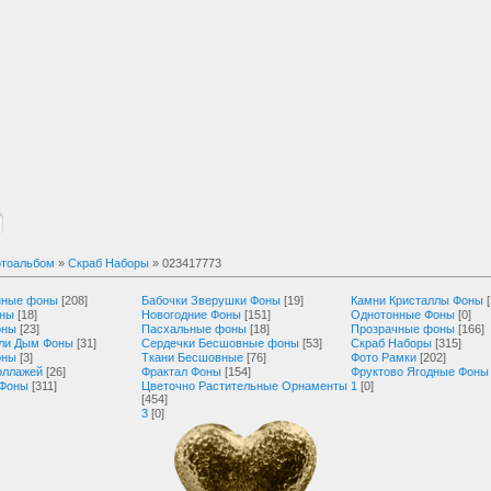
тоальбом
»
Скраб Наборы
» 023417773
нные фоны
[208]
Бабочки Зверушки Фоны
[19]
Камни Кристаллы Фоны
оны
[18]
Новогодние Фоны
[151]
Однотонные Фоны
[0]
оны
[23]
Пасхальные фоны
[18]
Прозрачные фоны
[166]
ли Дым Фоны
[31]
Сердечки Бесшовные фоны
[53]
Скраб Наборы
[315]
оны
[3]
Ткани Бесшовные
[76]
Фото Рамки
[202]
оллажей
[26]
Фрактал Фоны
[154]
Фруктово Ягодные Фоны
 Фоны
[311]
Цветочно Растительные Орнаменты
1
[0]
[454]
3
[0]