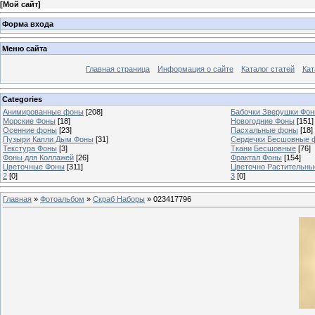
[
Мой сайт
]
Форма входа
Меню сайта
Главная страница
Информация о сайте
Каталог статей
Кат
Categories
Анимированные фоны
[208]
Бабочки Зверушки Фо
Морские Фоны
[18]
Новогодние Фоны
[151]
Осенние фоны
[23]
Пасхальные фоны
[18]
Пузыри Капли Дым Фоны
[31]
Сердечки Бесшовные 
Текстура Фоны
[3]
Ткани Бесшовные
[76]
Фоны для Коллажей
[26]
Фрактал Фоны
[154]
Цветочные Фоны
[311]
Цветочно Растительн
2
[0]
3
[0]
Главная
»
Фотоальбом
»
Скраб Наборы
» 023417796