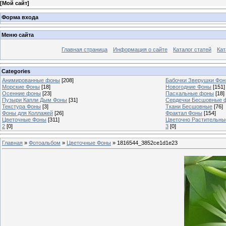
[
Мой сайт
]
Форма входа
Меню сайта
Главная страница
Информация о сайте
Каталог статей
Кат
Categories
Анимированные фоны
[208]
Бабочки Зверушки Фо
Морские Фоны
[18]
Новогодние Фоны
[151]
Осенние фоны
[23]
Пасхальные фоны
[18]
Пузыри Капли Дым Фоны
[31]
Сердечки Бесшовные 
Текстура Фоны
[3]
Ткани Бесшовные
[76]
Фоны для Коллажей
[26]
Фрактал Фоны
[154]
Цветочные Фоны
[311]
Цветочно Растительн
2
[0]
3
[0]
Главная
»
Фотоальбом
»
Цветочные Фоны
» 1816544_3852ce1d1e23