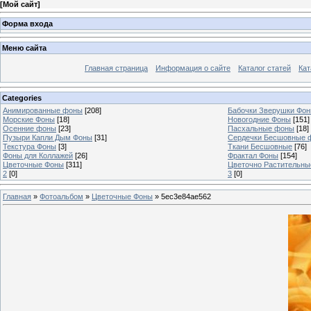
[
Мой сайт
]
Форма входа
Меню сайта
Главная страница
Информация о сайте
Каталог статей
Кат
Categories
Анимированные фоны
[208]
Бабочки Зверушки Фо
Морские Фоны
[18]
Новогодние Фоны
[151]
Осенние фоны
[23]
Пасхальные фоны
[18]
Пузыри Капли Дым Фоны
[31]
Сердечки Бесшовные 
Текстура Фоны
[3]
Ткани Бесшовные
[76]
Фоны для Коллажей
[26]
Фрактал Фоны
[154]
Цветочные Фоны
[311]
Цветочно Растительн
2
[0]
3
[0]
Главная
»
Фотоальбом
»
Цветочные Фоны
» 5ec3e84ae562