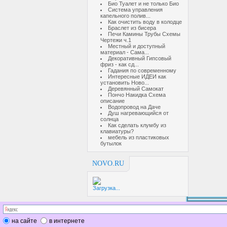
Био Туалет и не только Био
Система управления
капельного полив...
Как очистить воду в колодце
Браслет из бисера
Печи Камины Трубы Схемы
Чертежи ч.1
Местный и доступный
материал - Сама...
Декоративный Гипсовый
фриз - как сд...
Гадания по современному
Интересные ИДЕИ как
установить Ново...
Деревянный Самокат
Пончо Накидка Схема
описание
Водопровод на Даче
Душ нагревающийся от
солнца
Как сделать клумбу из
клавиатуры?
мебель из пластиковых
бутылок
NOVO.RU
Загрузка...
на сайте
в интернете