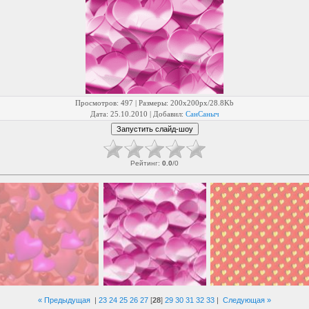
Просмотров
: 497 |
Размеры
: 200x200px/28.8Kb
Дата
: 25.10.2010 |
Добавил
:
СанСаныч
Рейтинг
:
0.0
/
0
« Предыдущая
|
23
24
25
26
27
[
28
]
29
30
31
32
33
|
Следующая »