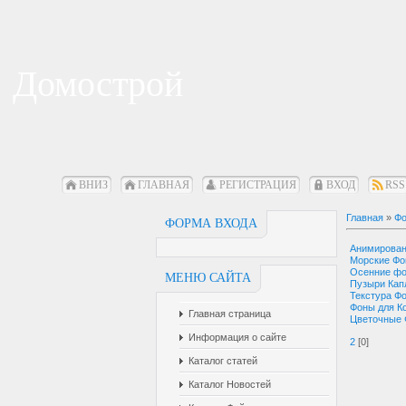
Домострой
ВНИЗ
ГЛАВНАЯ
РЕГИСТРАЦИЯ
ВХОД
RSS
Главная
»
Фо
ФОРМА ВХОДА
Анимирова
Морские Ф
Осенние ф
МЕНЮ САЙТА
Пузыри Кап
Текстура Ф
Фоны для К
Главная страница
Цветочные
Информация о сайте
2
[0]
Каталог статей
Каталог Новостей