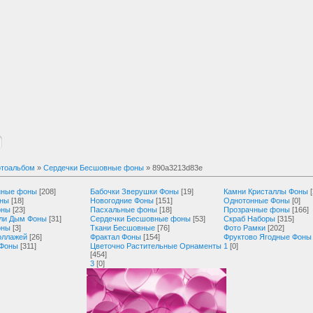
тоальбом
»
Сердечки Бесшовные фоны
» 890a3213d83e
нные фоны
[208]
Бабочки Зверушки Фоны
[19]
Камни Кристаллы Фоны
оны
[18]
Новогодние Фоны
[151]
Однотонные Фоны
[0]
оны
[23]
Пасхальные фоны
[18]
Прозрачные фоны
[166]
ли Дым Фоны
[31]
Сердечки Бесшовные фоны
[53]
Скраб Наборы
[315]
оны
[3]
Ткани Бесшовные
[76]
Фото Рамки
[202]
оллажей
[26]
Фрактал Фоны
[154]
Фруктово Ягодные Фоны
 Фоны
[311]
Цветочно Растительные Орнаменты
1
[0]
[454]
3
[0]