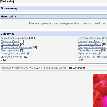
[
Мой сайт
]
Форма входа
Меню сайта
Главная страница
Информация о сайте
Каталог статей
Кат
Categories
Анимированные фоны
[208]
Бабочки Зверушки Фо
Морские Фоны
[18]
Новогодние Фоны
[151]
Осенние фоны
[23]
Пасхальные фоны
[18]
Пузыри Капли Дым Фоны
[31]
Сердечки Бесшовные 
Текстура Фоны
[3]
Ткани Бесшовные
[76]
Фоны для Коллажей
[26]
Фрактал Фоны
[154]
Цветочные Фоны
[311]
Цветочно Растительн
2
[0]
3
[0]
Главная
»
Фотоальбом
»
Сердечки Бесшовные фоны
» 8f51c54bd9c8