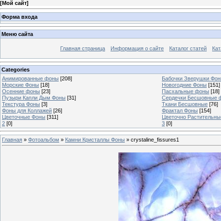
[
Мой сайт
]
Форма входа
Меню сайта
Главная страница
Информация о сайте
Каталог статей
Кат
Categories
Анимированные фоны
[208]
Бабочки Зверушки Фо
Морские Фоны
[18]
Новогодние Фоны
[151]
Осенние фоны
[23]
Пасхальные фоны
[18]
Пузыри Капли Дым Фоны
[31]
Сердечки Бесшовные 
Текстура Фоны
[3]
Ткани Бесшовные
[76]
Фоны для Коллажей
[26]
Фрактал Фоны
[154]
Цветочные Фоны
[311]
Цветочно Растительн
2
[0]
3
[0]
Главная
»
Фотоальбом
»
Камни Кристаллы Фоны
» crystaline_fissures1