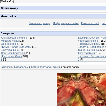
[
Мой сайт
]
Форма входа
Меню сайта
Главная страница
Информация о сайте
Каталог статей
Кат
Categories
Анимированные фоны
[208]
Бабочки Зверушки Фо
Морские Фоны
[18]
Новогодние Фоны
[151]
Осенние фоны
[23]
Пасхальные фоны
[18]
Пузыри Капли Дым Фоны
[31]
Сердечки Бесшовные 
Текстура Фоны
[3]
Ткани Бесшовные
[76]
Фоны для Коллажей
[26]
Фрактал Фоны
[154]
Цветочные Фоны
[311]
Цветочно Растительн
2
[0]
3
[0]
Главная
»
Фотоальбом
»
Камни Кристаллы Фоны
» crystal_candy