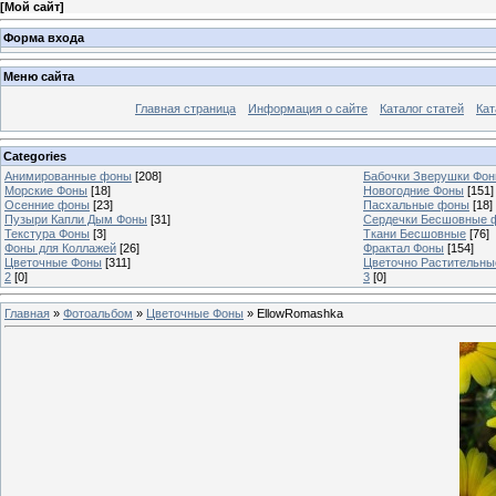
[
Мой сайт
]
Форма входа
Меню сайта
Главная страница
Информация о сайте
Каталог статей
Кат
Categories
Анимированные фоны
[208]
Бабочки Зверушки Фо
Морские Фоны
[18]
Новогодние Фоны
[151]
Осенние фоны
[23]
Пасхальные фоны
[18]
Пузыри Капли Дым Фоны
[31]
Сердечки Бесшовные 
Текстура Фоны
[3]
Ткани Бесшовные
[76]
Фоны для Коллажей
[26]
Фрактал Фоны
[154]
Цветочные Фоны
[311]
Цветочно Растительн
2
[0]
3
[0]
Главная
»
Фотоальбом
»
Цветочные Фоны
» EllowRomashka