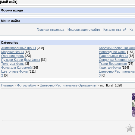
[
Мой сайт
]
Форма входа
Меню сайта
Главная страница
Информация о сайте
Каталог статей
Кат
Categories
Анимированные фоны
[208]
Бабочки Зверушки Фо
Морские Фоны
[18]
Новогодние Фоны
[151]
Осенние фоны
[23]
Пасхальные фоны
[18]
Пузыри Капли Дым Фоны
[31]
Сердечки Бесшовные 
Текстура Фоны
[3]
Ткани Бесшовные
[76]
Фоны для Коллажей
[26]
Фрактал Фоны
[154]
Цветочные Фоны
[311]
Цветочно Растительн
2
[0]
3
[0]
Главная
»
Фотоальбом
»
Цветочно Растительные Орнаменты
» wp_floral_1028