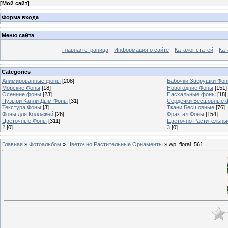
[
Мой сайт
]
Форма входа
Меню сайта
Главная страница
Информация о сайте
Каталог статей
Кат
Categories
Анимированные фоны
[208]
Бабочки Зверушки Фо
Морские Фоны
[18]
Новогодние Фоны
[151]
Осенние фоны
[23]
Пасхальные фоны
[18]
Пузыри Капли Дым Фоны
[31]
Сердечки Бесшовные 
Текстура Фоны
[3]
Ткани Бесшовные
[76]
Фоны для Коллажей
[26]
Фрактал Фоны
[154]
Цветочные Фоны
[311]
Цветочно Растительн
2
[0]
3
[0]
Главная
»
Фотоальбом
»
Цветочно Растительные Орнаменты
» wp_floral_561