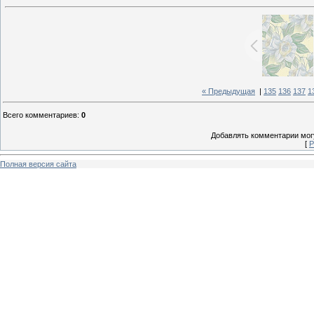
« Предыдущая
|
135
136
137
1
Всего комментариев
:
0
Добавлять комментарии могу
[
Р
Полная версия сайта