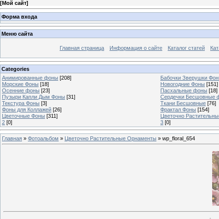
[
Мой сайт
]
Форма входа
Меню сайта
Главная страница
Информация о сайте
Каталог статей
Кат
Categories
Анимированные фоны
[208]
Бабочки Зверушки Фо
Морские Фоны
[18]
Новогодние Фоны
[151]
Осенние фоны
[23]
Пасхальные фоны
[18]
Пузыри Капли Дым Фоны
[31]
Сердечки Бесшовные 
Текстура Фоны
[3]
Ткани Бесшовные
[76]
Фоны для Коллажей
[26]
Фрактал Фоны
[154]
Цветочные Фоны
[311]
Цветочно Растительн
2
[0]
3
[0]
Главная
»
Фотоальбом
»
Цветочно Растительные Орнаменты
» wp_floral_654