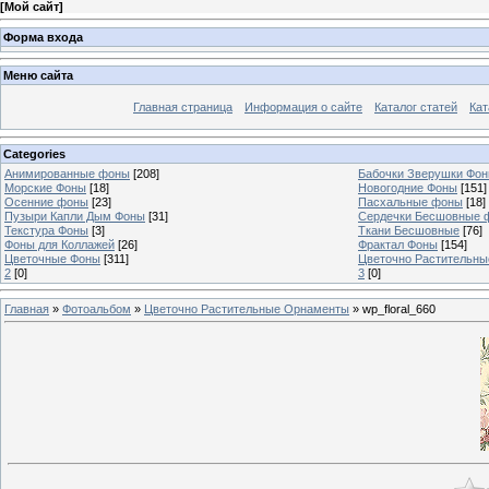
[
Мой сайт
]
Форма входа
Меню сайта
Главная страница
Информация о сайте
Каталог статей
Кат
Categories
Анимированные фоны
[208]
Бабочки Зверушки Фо
Морские Фоны
[18]
Новогодние Фоны
[151]
Осенние фоны
[23]
Пасхальные фоны
[18]
Пузыри Капли Дым Фоны
[31]
Сердечки Бесшовные 
Текстура Фоны
[3]
Ткани Бесшовные
[76]
Фоны для Коллажей
[26]
Фрактал Фоны
[154]
Цветочные Фоны
[311]
Цветочно Растительн
2
[0]
3
[0]
Главная
»
Фотоальбом
»
Цветочно Растительные Орнаменты
» wp_floral_660