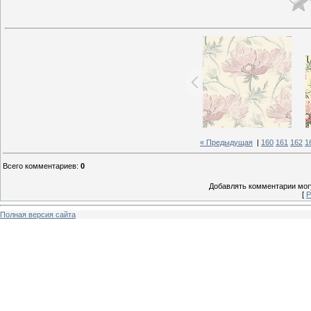
« Предыдущая
|
160
161
162
1
Всего комментариев
:
0
Добавлять комментарии могу
[
Р
Полная версия сайта