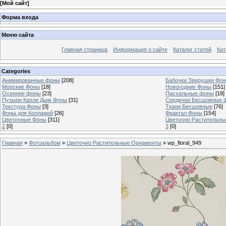
[
Мой сайт
]
Форма входа
Меню сайта
Главная страница
Информация о сайте
Каталог статей
Кат
Categories
Анимированные фоны
[208]
Бабочки Зверушки Фо
Морские Фоны
[18]
Новогодние Фоны
[151]
Осенние фоны
[23]
Пасхальные фоны
[18]
Пузыри Капли Дым Фоны
[31]
Сердечки Бесшовные 
Текстура Фоны
[3]
Ткани Бесшовные
[76]
Фоны для Коллажей
[26]
Фрактал Фоны
[154]
Цветочные Фоны
[311]
Цветочно Растительн
2
[0]
3
[0]
Главная
»
Фотоальбом
»
Цветочно Растительные Орнаменты
» wp_floral_949