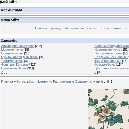
[
Мой сайт
]
Форма входа
Меню сайта
Главная страница
Информация о сайте
Каталог статей
Кат
Categories
Анимированные фоны
[208]
Бабочки Зверушки Фо
Морские Фоны
[18]
Новогодние Фоны
[151]
Осенние фоны
[23]
Пасхальные фоны
[18]
Пузыри Капли Дым Фоны
[31]
Сердечки Бесшовные 
Текстура Фоны
[3]
Ткани Бесшовные
[76]
Фоны для Коллажей
[26]
Фрактал Фоны
[154]
Цветочные Фоны
[311]
Цветочно Растительн
2
[0]
3
[0]
Главная
»
Фотоальбом
»
Цветочно Растительные Орнаменты
» wp_ivy_045