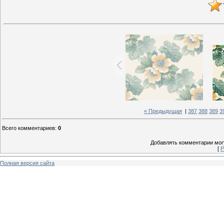
« Предыдущая
|
387
388
389
3
Всего комментариев
:
0
Добавлять комментарии могу
[
Р
Полная версия сайта