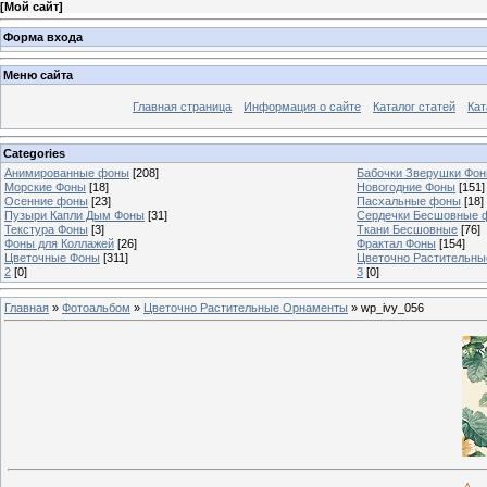
[
Мой сайт
]
Форма входа
Меню сайта
Главная страница
Информация о сайте
Каталог статей
Кат
Categories
Анимированные фоны
[208]
Бабочки Зверушки Фо
Морские Фоны
[18]
Новогодние Фоны
[151]
Осенние фоны
[23]
Пасхальные фоны
[18]
Пузыри Капли Дым Фоны
[31]
Сердечки Бесшовные 
Текстура Фоны
[3]
Ткани Бесшовные
[76]
Фоны для Коллажей
[26]
Фрактал Фоны
[154]
Цветочные Фоны
[311]
Цветочно Растительн
2
[0]
3
[0]
Главная
»
Фотоальбом
»
Цветочно Растительные Орнаменты
» wp_ivy_056