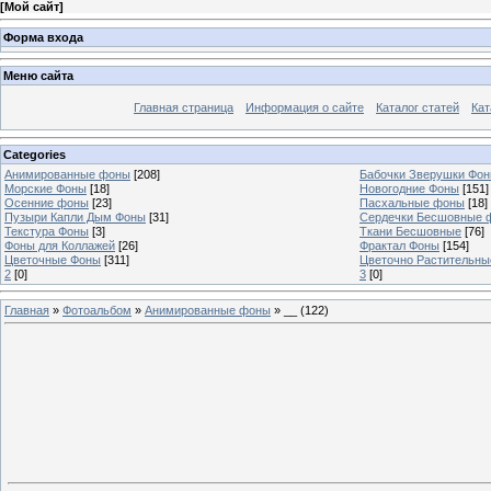
[
Мой сайт
]
Форма входа
Меню сайта
Главная страница
Информация о сайте
Каталог статей
Кат
Categories
Анимированные фоны
[208]
Бабочки Зверушки Фо
Морские Фоны
[18]
Новогодние Фоны
[151]
Осенние фоны
[23]
Пасхальные фоны
[18]
Пузыри Капли Дым Фоны
[31]
Сердечки Бесшовные 
Текстура Фоны
[3]
Ткани Бесшовные
[76]
Фоны для Коллажей
[26]
Фрактал Фоны
[154]
Цветочные Фоны
[311]
Цветочно Растительн
2
[0]
3
[0]
Главная
»
Фотоальбом
»
Анимированные фоны
» __ (122)