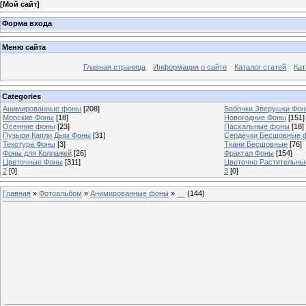
[
Мой сайт
]
Форма входа
Меню сайта
Главная страница
Информация о сайте
Каталог статей
Кат
Categories
Анимированные фоны
[208]
Бабочки Зверушки Фо
Морские Фоны
[18]
Новогодние Фоны
[151]
Осенние фоны
[23]
Пасхальные фоны
[18]
Пузыри Капли Дым Фоны
[31]
Сердечки Бесшовные 
Текстура Фоны
[3]
Ткани Бесшовные
[76]
Фоны для Коллажей
[26]
Фрактал Фоны
[154]
Цветочные Фоны
[311]
Цветочно Растительн
2
[0]
3
[0]
Главная
»
Фотоальбом
»
Анимированные фоны
» __ (144)