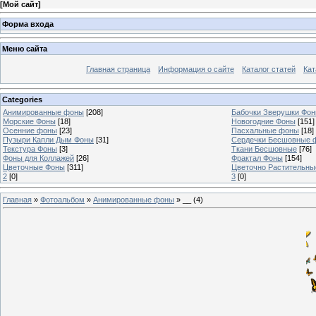
[
Мой сайт
]
Форма входа
Меню сайта
Главная страница
Информация о сайте
Каталог статей
Кат
Categories
Анимированные фоны
[208]
Бабочки Зверушки Фо
Морские Фоны
[18]
Новогодние Фоны
[151]
Осенние фоны
[23]
Пасхальные фоны
[18]
Пузыри Капли Дым Фоны
[31]
Сердечки Бесшовные 
Текстура Фоны
[3]
Ткани Бесшовные
[76]
Фоны для Коллажей
[26]
Фрактал Фоны
[154]
Цветочные Фоны
[311]
Цветочно Растительн
2
[0]
3
[0]
Главная
»
Фотоальбом
»
Анимированные фоны
» __ (4)