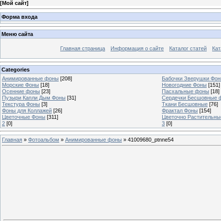
[
Мой сайт
]
Форма входа
Меню сайта
Главная страница
Информация о сайте
Каталог статей
Кат
Categories
Анимированные фоны
[208]
Бабочки Зверушки Фо
Морские Фоны
[18]
Новогодние Фоны
[151]
Осенние фоны
[23]
Пасхальные фоны
[18]
Пузыри Капли Дым Фоны
[31]
Сердечки Бесшовные 
Текстура Фоны
[3]
Ткани Бесшовные
[76]
Фоны для Коллажей
[26]
Фрактал Фоны
[154]
Цветочные Фоны
[311]
Цветочно Растительн
2
[0]
3
[0]
Главная
»
Фотоальбом
»
Анимированные фоны
» 41009680_ptnne54